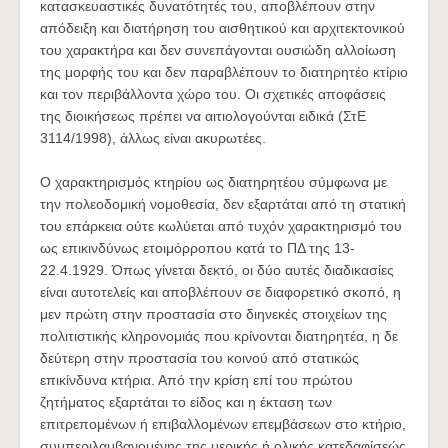
κατασκευαστικές δυνατότητές του, αποβλέπουν στην
απόδειξη και διατήρηση του αισθητικού και αρχιτεκτονικού
του χαρακτήρα και δεν συνεπάγονται ουσιώδη αλλοίωση
της μορφής του και δεν παραβλέπουν το διατηρητέο κτίριο
και τον περιβάλλοντα χώρο του. Οι σχετικές αποφάσεις
της διοικήσεως πρέπει να αιτιολογούνται ειδικά (ΣτΕ
3114/1998), άλλως είναι ακυρωτέες.
Ο χαρακτηρισμός κτηρίου ως διατηρητέου σύμφωνα με
την πολεοδομική νομοθεσία, δεν εξαρτάται από τη στατική
του επάρκεια ούτε κωλύεται από τυχόν χαρακτηρισμό του
ως επικινδύνως ετοιμόρροπου κατά το ΠΔ της 13-
22.4.1929. Όπως γίνεται δεκτό, οι δύο αυτές διαδικασίες
είναι αυτοτελείς και αποβλέπουν σε διαφορετικό σκοπό, η
μεν πρώτη στην προστασία στο διηνεκές στοιχείων της
πολιτιστικής κληρονομιάς που κρίνονται διατηρητέα, η δε
δεύτερη στην προστασία του κοινού από στατικώς
επικίνδυνα κτήρια. Από την κρίση επί του πρώτου
ζητήματος εξαρτάται το είδος και η έκταση των
επιτρεπομένων ή επιβαλλομένων επεμβάσεων στο κτήριο,
συμπεριλαμβανομένης της μερικής ή ολικής κατεδαφίσεώς