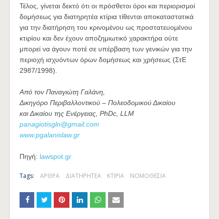
Τέλος, γίνεται δεκτό ότι οι πρόσθετοι όροι και περιορισμοί
δομήσεως για διατηρητέα κτίρια τίθενται αποκαταστατικά
για την διατήρηση του κρινομένου ως προστατευομένου
κτιρίου και δεν έχουν αποζημιωτικό χαρακτήρα ούτε
μπορεί να άγουν ποτέ σε υπέρβαση των γενικών για την
περιοχή ισχυόντων όρων δομήσεως και χρήσεως (ΣτΕ
2987/1998).
Από τον Παναγιώτη Γαλάνη,
Δικηγόρο Περιβαλλοντικού – Πολεοδομικού Δικαίου
και Δικαίου της Ενέργειας, PhDc, LLM
panagiotisgln@gmail.com
www.pgalanislaw.gr
Πηγή:
lawspot.gr
Tags:
ΑΡΘΡΑ
ΔΙΑΤΗΡΗΤΕΑ
ΚΤΙΡΙΑ
ΝΟΜΟΘΕΣΙΑ