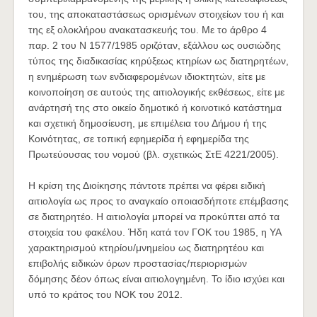
του, της αποκαταστάσεως ορισμένων στοιχείων του ή και
της εξ ολοκλήρου ανακατασκευής του. Με το άρθρο 4
παρ. 2 του Ν 1577/1985 οριζόταν, εξάλλου ως ουσιώδης
τύπος της διαδικασίας κηρύξεως κτηρίων ως διατηρητέων,
η ενημέρωση των ενδιαφερομένων ιδιοκτητών, είτε με
κοινοποίηση σε αυτούς της αιτιολογικής εκθέσεως, είτε με
ανάρτησή της στο οικείο δημοτικό ή κοινοτικό κατάστημα
και σχετική δημοσίευση, με επιμέλεια του Δήμου ή της
Κοινότητας, σε τοπική εφημερίδα ή εφημερίδα της
Πρωτεύουσας του νομού (βλ. σχετικώς ΣτΕ 4221/2005).
Η κρίση της Διοίκησης πάντοτε πρέπει να φέρει ειδική
αιτιολογία ως προς το αναγκαίο οποιασδήποτε επέμβασης
σε διατηρητέο. Η αιτιολογία μπορεί να προκύπτει από τα
στοιχεία του φακέλου. Ήδη κατά τον ΓΟΚ του 1985, η ΥΑ
χαρακτηρισμού κτηρίου/μνημείου ως διατηρητέου και
επιβολής ειδικών όρων προστασίας/περιορισμών
δόμησης δέον όπως είναι αιτιολογημένη. Το ίδιο ισχύει και
υπό το κράτος του ΝΟΚ του 2012.