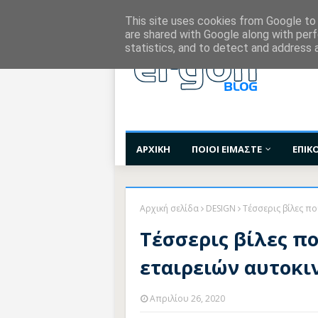
Χορηγίες Επικοινωνίας
Όροι Χρήσης
Επι
This site uses cookies from Google to d
are shared with Google along with perf
statistics, and to detect and address 
ΑΡΧΙΚΗ
ΠΟΙΟΙ ΕΙΜΑΣΤΕ
ΕΠΙΚ
Αρχική σελίδα
DESIGN
Τέσσερις βίλες πο
Τέσσερις βίλες π
εταιρειών αυτοκιν
Απριλίου 26, 2020