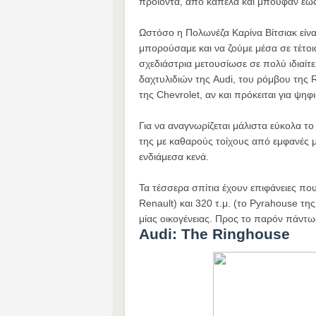
προϊόντα, από καπέλα και μπουφάν έως
Ωστόσο η Πολωνέζα Καρίνα Βίτσιακ είνα
μπορούσαμε και να ζούμε μέσα σε τέτοι
σχεδιάστρια μετουσίωσε σε πολύ ιδιαίτ
δαχτυλιδιών της Audi, του ρόμβου της R
της Chevrolet, αν και πρόκειται για ψη
Για να αναγνωρίζεται μάλιστα εύκολα το
της με καθαρούς τοίχους από εμφανές μ
ενδιάμεσα κενά.
Τα τέσσερα σπίτια έχουν επιφάνειες πο
Renault) και 320 τ.μ. (το Pyrahouse τη
μίας οικογένειας. Προς το παρόν πάντ
Audi: The Ringhouse