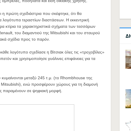
 ομπρέλες, ποδήλατα και είδη οικιακής χρήσης.
ι η πρώτη σχεδιάστρια που σκέφτηκε, ότι θα
α λογότυπα τεραστίων διαστάσεων. Η εκκεντρική
ερα κτίρια τα χαρακτηριστικά σχήματα των τεσσάρων
enault, του διαμαντιού της Mitsubishi και του σταυρού
Δ
φιακά σχέδια προς το παρόν.
 κάθε λογότυπο σχεδίασε η Βίτσιακ όλες τις «τροχοβίλες»
πετόν και χρησιμοποίησε γυάλινες επιφάνειες για τα
υ κυμαίνονται μεταξύ 245 τ.μ. (το Rhombhouse της
ς Mitsubishi), ενώ προσφέρουν χώρους για τη διαμονή
ως παραμένουν σε ψηφιακή μορφή.