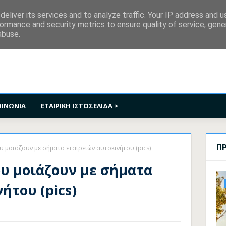
κοινωνία
eliver its services and to analyze traffic. Your IP address and 
ormance and security metrics to ensure quality of service, gen
abuse.
ΟΙΝΩΝΙΑ
ΕΤΑΙΡΙΚΗ ΙΣΤΟΣΕΛΙΔΑ >
Π
υ μοιάζουν με σήματα εταιρειών αυτοκινήτου (pics)
ου μοιάζουν με σήματα
ήτου (pics)