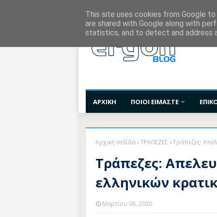
Χορηγίες Επικοινωνίας
Όροι Χρήσης
Επι
This site uses cookies from Google to d
are shared with Google along with perf
statistics, and to detect and address 
ΑΡΧΙΚΗ
ΠΟΙΟΙ ΕΙΜΑΣΤΕ
ΕΠΙΚ
Αρχική σελίδα
ΤΡΑΠΕΖΕΣ
Τράπεζες: Απελ
Τράπεζες: Απελευ
ελληνικών κρατι
Μαρτίου 08, 2020