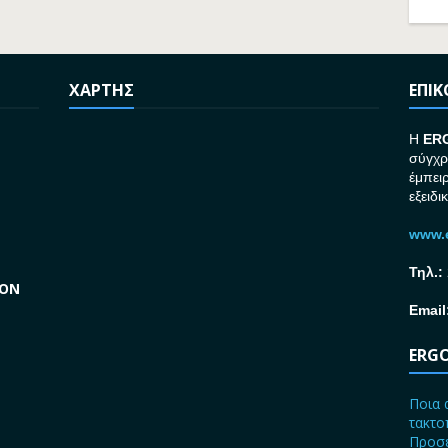
ΧΑΡΤΗΣ
ΕΠΙ
H
ER
σύγχρ
έμπει
εξειδι
www.e
Τηλ.:
GON
Email
ERGO
Ποια 
τακτο
Προσε