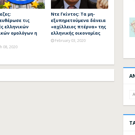
εζες:
Nτε Γκίντος: Τα μη-
ευθέρωσε τις
εξυπηρετούμενα δάνεια
ές ελληνικών
«αχίλλειος πτέρνα» της
ικών ομολόγων η
ελληνικής οικονομίας
February 03, 2020
h 08, 2020
Α
Τ