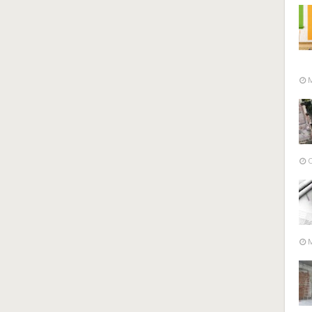
M
O
M