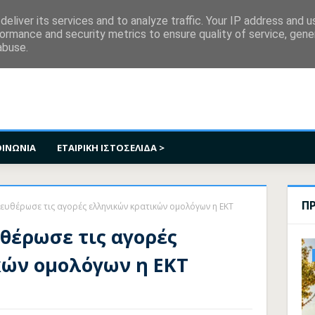
κοινωνία
eliver its services and to analyze traffic. Your IP address and 
ormance and security metrics to ensure quality of service, gen
abuse.
ΟΙΝΩΝΙΑ
ΕΤΑΙΡΙΚΗ ΙΣΤΟΣΕΛΙΔΑ >
Π
ευθέρωσε τις αγορές ελληνικών κρατικών ομολόγων η ΕΚΤ
θέρωσε τις αγορές
κών ομολόγων η ΕΚΤ