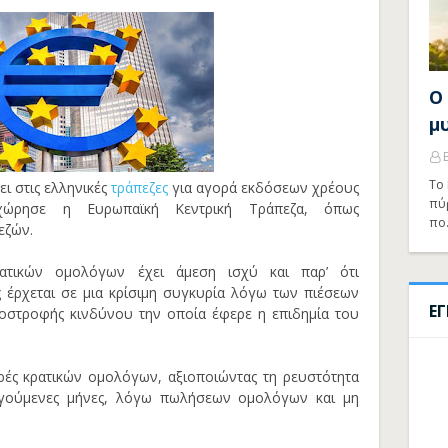
Ο
μ
Το 
ι στις ελληνικές
τράπεζες
για αγορά εκδόσεων χρέους
πύ
οχώρησε η Ευρωπαϊκή Κεντρική Τράπεζα, όπως
πο
εζών.
τικών ομολόγων έχει άμεση ισχύ και παρ’ ότι
 έρχεται σε μια κρίσιμη συγκυρία λόγω των πιέσεων
Ε
ποστροφής κινδύνου την οποία έφερε η επιδημία του
ορές κρατικών ομολόγων, αξιοποιώντας τη ρευστότητα
ηγούμενες μήνες, λόγω πωλήσεων ομολόγων και μη