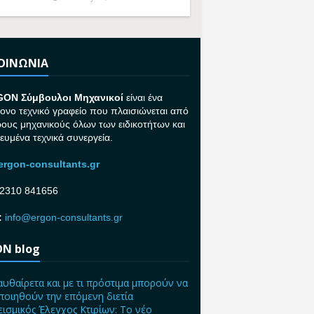
ΚΟΙΝΩΝΙΑ
GON Σ
ύμβουλοι Μηχανικοί
είναι ένα
ονο τεχνικό γραφείο που πλαισιώνεται από
ρους μηχανικούς όλων των ειδικοτήτων και
κευμένα τεχνικά συνεργεία.
rgon-consultants.gr
2310 841656
:
info@ergon-consultants.gr
N blog
αυθαίρετα και με τι πρόστιμα μπορούν να
ποιηθούν την επόμενη διετία
ισμικός Έλεγχος Κτιρίων: Το νέο