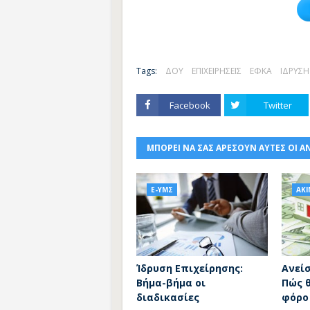
Tags:
ΔΟΥ
ΕΠΙΧΕΙΡΗΣΕΙΣ
ΕΦΚΑ
ΙΔΡΥΣΗ
Facebook
Twitter
ΜΠΟΡΕΙ ΝΑ ΣΑΣ ΑΡΕΣΟΥΝ ΑΥΤΕΣ ΟΙ Α
E-ΥΜΣ
ΑΚ
Ίδρυση Επιχείρησης:
Ανεί
Βήμα-βήμα οι
Πώς 
διαδικασίες
φόρο