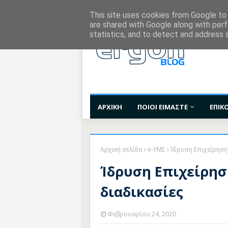
Χορηγίες Επικοινωνίας
Όροι Χρήσης
Επι
This site uses cookies from Google to d
are shared with Google along with perf
statistics, and to detect and address 
ΑΡΧΙΚΗ
ΠΟΙΟΙ ΕΙΜΑΣΤΕ
ΕΠΙΚ
Αρχική σελίδα
e-ΥΜΣ
Ίδρυση Επιχείρησης
Ίδρυση Επιχείρησ
διαδικασίες
Φεβρουαρίου 24, 2020