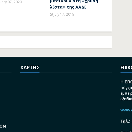
μπαίνουν στη «χρυσή
uary 07, 2020
λίστα» της ΑΑΔΕ
July 17, 2019
ΧΑΡΤΗΣ
ΕΠΙ
H
ER
σύγχρ
έμπει
εξειδι
www.e
Τηλ.:
GON