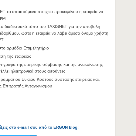
ET τα απαιτούμενα στοιχεία προκειμένου η εταιρεία να
ΑΦΜ
ο διαδικτυακό τόπο του TAXISNET για την υποβολή
δαρίθμου, ώστε η εταιρεία να λάβει άμεσα όνομα χρήστη
T.
 στο αρμόδιο Επιμελητήριο
ση της εταιρείας
τίγραφα της εταιρικής σύμβασης και της ανακοίνωσης
έλλει ηλεκτρονικά στους αιτούντες
αμματίου Ενιαίου Κόστους σύστασης εταιρείας και,
της Επιτροπής Ανταγωνισμού
λίξεις στο e-mail σου από το ERGON blog!