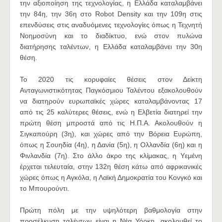
την αξιοποίηση της τεχνολογίας, η Ελλάδα καταλαμβάνει
την 84η, την 36η στο Robot Density και την 109η στις
επενδύσεις στις αναδυόμενες τεχνολογίες όπως η Τεχνητή
Νοημοσύνη και το διαδίκτυο, ενώ στον πυλώνα
διατήρησης ταλέντων, η Ελλάδα καταλαμβάνει την 30η
θέση.
Το 2020 τις κορυφαίες θέσεις στον Δείκτη
Ανταγωνιστικότητας Παγκόσμιου Ταλέντου εξακολουθούν
να διατηρούν ευρωπαϊκές χώρες καταλαμβάνοντας 17
από τις 25 καλύτερες θέσεις, ενώ η Ελβετία διατηρεί την
πρώτη θέση μπροστά από τις Η.Π.Α. Ακολουθούν η
Σιγκαπούρη (3η), και χώρες από την Βόρεια Ευρώπη,
όπως η Σουηδία (4η), η Δανία (5η), η Ολλανδία (6η) και η
Φινλανδία (7η). Στο άλλο άκρο της κλίμακας, η Υεμένη
έρχεται τελευταία, στην 132η θέση κάτω από αφρικανικές
χώρες όπως η Αγκόλα, η Λαϊκή Δημοκρατία του Κονγκό και
το Μπουρούντι.
Πρώτη πόλη με την υψηλότερη βαθμολογία στην
προσέλκυση ταλέντων είναι η Νέα Υόρκη, ακολουθεί το