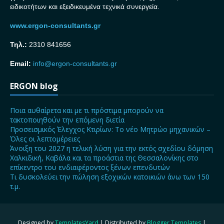
ειδικοτήτων και εξειδικευμένα τεχνικά συνεργεία.
www.ergon-consultants.gr
Τηλ.:
2310 841656
Email:
info@ergon-consultants.gr
ERGON blog
Ποια αυθαίρετα και με τι πρόστιμα μπορούν να
τακτοποιηθούν την επόμενη διετία
Προσεισμικός Έλεγχος Κτιρίων: Το νέο Μητρώο μηχανικών –
Όλες οι λεπτομέρειες
Άνοιξη του 2027 η τελική λύση για την εκτός σχεδίου δόμηση
Χαλκιδική, Καβάλα και τα προάστια της Θεσσαλονίκης στο
επίκεντρο του ενδιαφέροντος ξένων επενδυτών
Τι δυσκολεύει την πώληση εξοχικών κατοικιών άνω των 150
τ.μ.
Designed by
TemplatesYard
| Distributed by
Blogger Templates
|