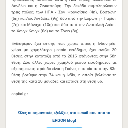
Λονδίνο και η Σιγκαπούρη. Την δεκάδα συμπληρώνουν
τρεις πόλεις των ΗΠΑ - Σαν Φρανσίσκο (4η), Βοστώνη
(5η) και Λος Άντζελες (9η) δύο από την Ευρώπη - Παρίσι,
(7η) και Μόναχο (10η) και δύο από την Ανατολική Ασία -
το Χονγκ Κονγκ (6ο) και το Τόκιο (8η).
Ενδιαφέρον έχει επίσης πως χώρες όπως η Ινδονησία,
χώρα με χαμηλότερο μεσαίο εισόδημα, έχει ανέβει 20
θέσεις στην κατάταξη από το 2015 φτάνοντας στην 58η
θέση. Δύο άλλες χώρες χαμηλού μέσου εισοδήματος με
αξιοσημείωτη πρόοδο είναι η Γκάνα, η οποία από την 83η
θέση βρέθηκε στην 74 και η Ινδία, η οποία βελτίωσε τη
θέση της κατά 10 μονάδες και έφτασε στη θέση 66.
capital.gr
Όλες οι σημαντικές εξελίξεις στο e-mail σου από το
ERGON blog!