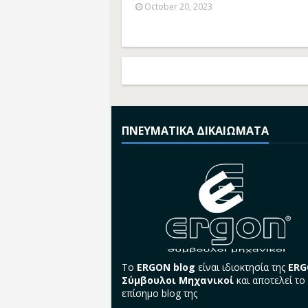
October 20, 2023
ΠΝΕΥΜΑΤΙΚΑ ΔΙΚΑΙΩΜΑΤΑ
Το
ERGON blog
είναι ιδιοκτησία της
ER
Σύμβουλοι Μηχανικοί
και αποτελεί το
επίσημο blog της