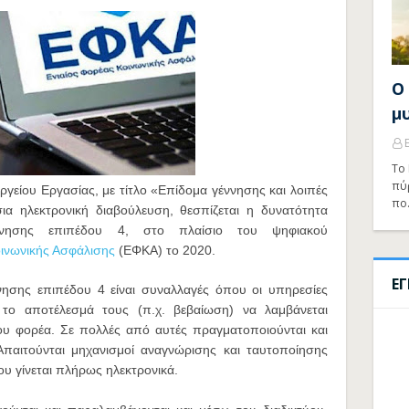
Ο
μ
Το 
πύ
γείου Εργασίας, με τίτλο «Επίδομα γέννησης και λοιπές
πο
σια ηλεκτρονική διαβούλευση, θεσπίζεται η δυνατότητα
έρνησης επιπέδου 4, στο πλαίσιο του ψηφιακού
οινωνικής Ασφάλισης
(ΕΦΚΑ) το 2020.
Ε
νησης επιπέδου 4 είναι συναλλαγές όπου οι υπηρεσίες
 το αποτέλεσμά τους (π.χ. βεβαίωση) να λαμβάνεται
ου φορέα. Σε πολλές από αυτές πραγματοποιούνται και
 Απαιτούνται μηχανισμοί αναγνώρισης και ταυτοποίησης
υ γίνεται πλήρως ηλεκτρονικά.