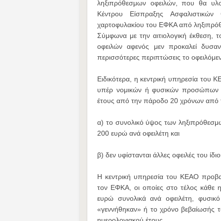
ληξιπρόθεσμων οφειλών, που θα υλο
Κέντρου Είσπραξης Ασφαλιστικών
χαρτοφυλακίου του ΕΦΚΑ από ληξιπρόθ
Σύμφωνα με την αιτιολογική έκθεση, 
οφειλών αφενός μεν προκαλεί δυσανά
περισσότερες περιπτώσεις το οφειλόμε
Ειδικότερα, η κεντρική υπηρεσία του 
υπέρ νομικών ή φυσικών προσώπων έ
έτους από την πάροδο 20 χρόνων από 
α) το συνολικό ύψος των ληξιπρόθεσμ
200 ευρώ ανά οφειλέτη και
β) δεν υφίστανται άλλες οφειλές του ί
Η κεντρική υπηρεσία του ΚΕΑΟ προβα
τον ΕΦΚΑ, οι οποίες στο τέλος κάθε 
ευρώ συνολικά ανά οφειλέτη, φυσι
«γεννήθηκαν» ή το χρόνο βεβαίωσής τ
ημερολογιακού έτους.