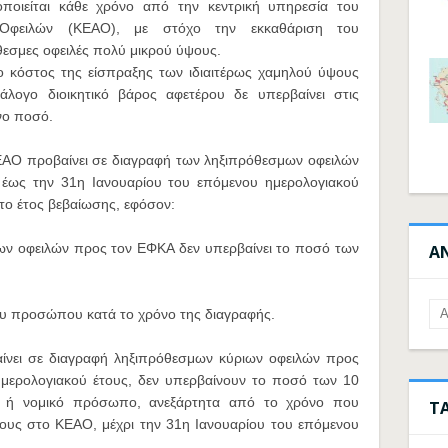
ποιείται κάθε χρόνο από την κεντρική υπηρεσία του
 Οφειλών (ΚΕΑΟ), με στόχο την εκκαθάριση του
εσμες οφειλές πολύ μικρού ύψους.
το κόστος της είσπραξης των ιδιαιτέρως χαμηλού ύψους
λογο διοικητικό βάρος αφετέρου δε υπερβαίνει στις
νο ποσό.
ΚΕΑΟ προβαίνει σε διαγραφή των ληξιπρόθεσμων οφειλών
ως την 31η Ιανουαρίου του επόμενου ημερολογιακού
το έτος βεβαίωσης, εφόσον:
ων οφειλών προς τον ΕΦΚΑ δεν υπερβαίνει το ποσό των
Α
διου προσώπου κατά το χρόνο της διαγραφής.
ίνει σε διαγραφή ληξιπρόθεσμων κύριων οφειλών προς
ημερολογιακού έτους, δεν υπερβαίνουν το ποσό των 10
κό ή νομικό πρόσωπο, ανεξάρτητα από το χρόνο που
Τ
ους στο ΚΕΑΟ, μέχρι την 31η Ιανουαρίου του επόμενου