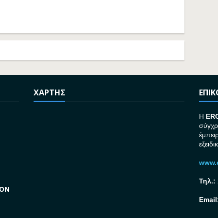
ΧΑΡΤΗΣ
ΕΠΙ
H
ER
σύγχρ
έμπει
εξειδι
www.e
Τηλ.:
GON
Email