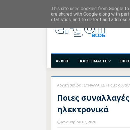
Χορηγίες Επικοινωνίας
Όροι Χρήσης
Επι
This site uses cookies from Google to d
are shared with Google along with perf
statistics, and to detect and address 
ΑΡΧΙΚΗ
ΠΟΙΟΙ ΕΙΜΑΣΤΕ
ΕΠΙΚ
Αρχική σελίδα
ΣΥΝΑΛΛΑΓΕΣ
Ποιες συναλλ
Ποιες συναλλαγές
ηλεκτρονικά
Ιανουαρίου 02, 2020