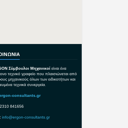
ΚΟΙΝΩΝΙΑ
GON Σ
ύμβουλοι Μηχανικοί
είναι ένα
ονο τεχνικό γραφείο που πλαισιώνεται από
ρους μηχανικούς όλων των ειδικοτήτων και
κευμένα τεχνικά συνεργεία.
rgon-consultants.gr
2310 841656
:
info@ergon-consultants.gr