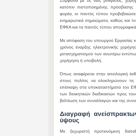
Σύμφωνα με τις νέες ρυθμίσεις, χορη
κατόπιν πιστοποιημένης πρόσβασης τ
φορέα, οι παντός τύπου προβεβαιώσε
ενημερωτικά σημειώματα, καθώς και το
ΕΦΚΑ και τα παντός τύπου απογραφικά
Με απόφαση του υπουργού Εργασίας κα
χρόνος έναρξης ηλεκτρονικής χορήγη
μετασχηματισμού των ανωτέρω εντύπων,
χορήγηση ή υποβολή.
Όπως αναφέρεται στην αιτιολογική έκ
στους πολίτες να ολοκληρώνουν τις σ
επίσκεψη στα υποκαταστήματα του ΕΦ
των διοικητικών διαδικασιών προς του
βελτίωση των συναλλαγών και της συνο
Διαγραφή ανείσπρακτω
ύψους
Με ξεχωριστή προτεινόμενη διάταξ