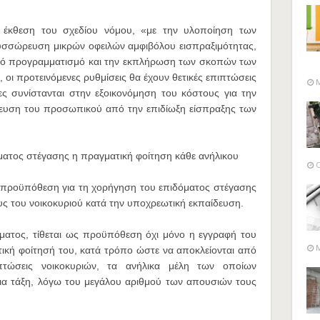
ή έκθεση του σχεδίου νόμου, «με την υλοποίηση των
υσσώρευση μικρών οφειλών αμφιβόλου εισπραξιμότητας,
ικό προγραμματισμό και την εκπλήρωση των σκοπών των
 οι προτεινόμενες ρυθμίσεις θα έχουν θετικές επιπτώσεις
M
ες συνίστανται στην εξοικονόμηση του κόστους για την
μευση του προσωπικού από την επιδίωξη είσπραξης των
ατος στέγασης η πραγματική φοίτηση κάθε ανήλικου
O
ς προϋπόθεση για τη χορήγηση του επιδόματος στέγασης
υς του νοικοκυριού κατά την υποχρεωτική εκπαίδευση.
όματος, τίθεται ως προϋπόθεση όχι μόνο η εγγραφή του
M
τική φοίτησή του, κατά τρόπο ώστε να αποκλείονται από
τώσεις νοικοκυριών, τα ανήλικα μέλη των οποίων
ια τάξη, λόγω του μεγάλου αριθμού των απουσιών τους