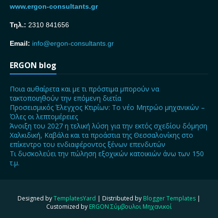
www.ergon-consultants.gr
Τηλ.:
2310 841656
Email:
info@ergon-consultants.gr
ERGON blog
Ποια αυθαίρετα και με τι πρόστιμα μπορούν να
τακτοποιηθούν την επόμενη διετία
Προσεισμικός Έλεγχος Κτιρίων: Το νέο Μητρώο μηχανικών –
Όλες οι λεπτομέρειες
Άνοιξη του 2027 η τελική λύση για την εκτός σχεδίου δόμηση
Χαλκιδική, Καβάλα και τα προάστια της Θεσσαλονίκης στο
επίκεντρο του ενδιαφέροντος ξένων επενδυτών
Τι δυσκολεύει την πώληση εξοχικών κατοικιών άνω των 150
τ.μ.
Designed by
TemplatesYard
| Distributed by
Blogger Templates
|
Customized by
ERGON Σύμβουλοι Μηχανικοί