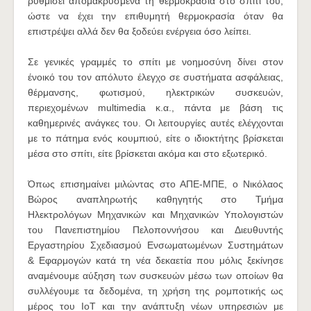
ρυθμίσει απομακρυσμένα τη θερμοκρασία στο σπίτι του,
ώστε να έχει την επιθυμητή θερμοκρασία όταν θα
επιστρέψει αλλά δεν θα ξοδεύει ενέργεια όσο λείπει.
Σε γενικές γραμμές το σπίτι με νοημοσύνη δίνει στον
ένοικό του τον απόλυτο έλεγχο σε συστήματα ασφάλειας,
θέρμανσης, φωτισμού, ηλεκτρικών συσκευών,
περιεχομένων multimedia κ.α., πάντα με βάση τις
καθημερινές ανάγκες του. Οι λειτουργίες αυτές ελέγχονται
με το πάτημα ενός κουμπιού, είτε ο ιδιοκτήτης βρίσκεται
μέσα στο σπίτι, είτε βρίσκεται ακόμα και στο εξωτερικό.
Όπως επισημαίνει μιλώντας στο ΑΠΕ-ΜΠΕ, ο Νικόλαος
Βώρος αναπληρωτής καθηγητής στο Τμήμα
Ηλεκτρολόγων Μηχανικών και Μηχανικών Υπολογιστών
του Πανεπιστημίου Πελοποννήσου και Διευθυντής
Εργαστηρίου Σχεδιασμού Ενσωματωμένων Συστημάτων
& Εφαρμογών κατά τη νέα δεκαετία που μόλις ξεκίνησε
αναμένουμε αύξηση των συσκευών μέσω των οποίων θα
συλλέγουμε τα δεδομένα, τη χρήση της ρομποτικής ως
μέρος του IoT και την ανάπτυξη νέων υπηρεσιών με