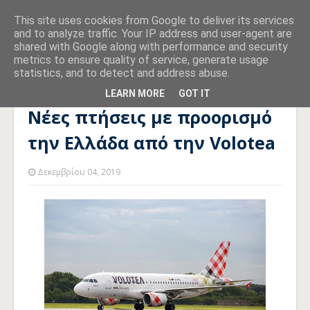
This site uses cookies from Google to deliver its services
and to analyze traffic. Your IP address and user-agent are
shared with Google along with performance and security
metrics to ensure quality of service, generate usage
statistics, and to detect and address abuse.
Αρχική σελίδα
ΠΤΗΣΕΙΣ
Νέες πτήσεις με προορισμό την
Ελλάδα από την Volotea
LEARN MORE
GOT IT
Νέες πτήσεις με προορισμό
την Ελλάδα από την Volotea
Δεκεμβρίου 04, 2019