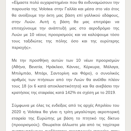
«Είμαστε πολύ ευχαριστημένοι που θα ενδυναμώσουν την
παρουσία της Volotea στην Γαλλία και μέσα στο νέο έτος
θα ανοίξουμε την έκτη μας βάση επί γαλλικού εδάφους,
στην Λυών. Αυτή η βάση θα μας επιτρέψει να
επιταχύνουμε την ανάπτυξή μας στο αεροδρόμιο της
Λυών με 10 νέους προορισμούς και να καλύψουμε τόσο
τους ταξιδιώτες της πόλης όσο και της ευρύτερης
περιοχής».
Με την προσθήκη αυτών των 10 νέων προορισμών
(Αθήνα, Βενετία, Ηράκλειο, Κάννες, Κέρκυρα, Μάλαγα,
Μπιλμπάο, Μπάρι, Σαντορίνη και Φάρο), ο συνολικός
αριθμός των πτήσεων από την Λυών θα ανέλθει πλέον
τους 18 (οι 6 κατά αποκλειστικότητα) και θα ανεβάσει την
κρατήσεις της εταιρείας κατά 142% σε σχέση με το 2019.
Σύμφωνα με όλες τις ενδείξεις από τις αρχές Απριλίου του
2020 η Volotea θα γίνει η τρίτη μεγαλύτερη αεροπορική
εταιρεία της Ευρώπης με βάση το πτητικό της δίκτυο
(προορισμούς). Θεωρείται άλλωστε μία από τις ταχύτερα