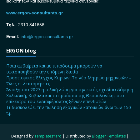
ειδικοτήτων και εξειδικευμένα τεχνικά συνεργεία.
www.ergon-consultants.gr
Τηλ.:
2310 841656
Email:
info@ergon-consultants.gr
ERGON blog
Ποια αυθαίρετα και με τι πρόστιμα μπορούν να
τακτοποιηθούν την επόμενη διετία
Προσεισμικός Έλεγχος Κτιρίων: Το νέο Μητρώο μηχανικών –
Όλες οι λεπτομέρειες
Άνοιξη του 2027 η τελική λύση για την εκτός σχεδίου δόμηση
Χαλκιδική, Καβάλα και τα προάστια της Θεσσαλονίκης στο
επίκεντρο του ενδιαφέροντος ξένων επενδυτών
Τι δυσκολεύει την πώληση εξοχικών κατοικιών άνω των 150
τ.μ.
Designed by
TemplatesYard
| Distributed by
Blogger Templates
|