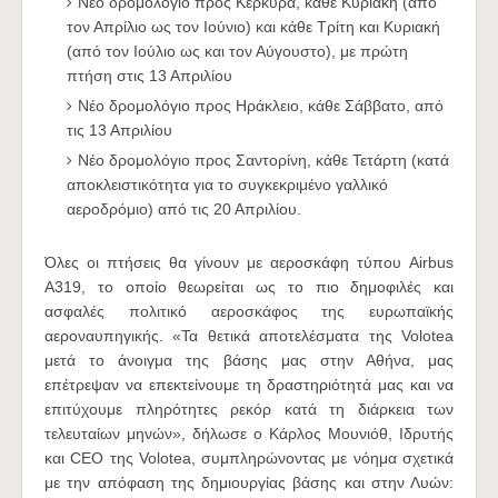
Νέο δρομολόγιο προς Κέρκυρα, κάθε Κυριακή (από
τον Απρίλιο ως τον Ιούνιο) και κάθε Τρίτη και Κυριακή
(από τον Ιούλιο ως και τον Αύγουστο), με πρώτη
πτήση στις 13 Απριλίου
Νέο δρομολόγιο προς Ηράκλειο, κάθε Σάββατο, από
τις 13 Απριλίου
Νέο δρομολόγιο προς Σαντορίνη, κάθε Τετάρτη (κατά
αποκλειστικότητα για το συγκεκριμένο γαλλικό
αεροδρόμιο) από τις 20 Απριλίου.
Όλες οι πτήσεις θα γίνουν με αεροσκάφη τύπου Airbus
A319, το οποίο θεωρείται ως το πιο δημοφιλές και
ασφαλές πολιτικό αεροσκάφος της ευρωπαϊκής
αεροναυπηγικής. «Τα θετικά αποτελέσματα της Volotea
μετά το άνοιγμα της βάσης μας στην Αθήνα, μας
επέτρεψαν να επεκτείνουμε τη δραστηριότητά μας και να
επιτύχουμε πληρότητες ρεκόρ κατά τη διάρκεια των
τελευταίων μηνών», δήλωσε ο Κάρλος Μουνιόθ, Ιδρυτής
και CEO της Volotea, συμπληρώνοντας με νόημα σχετικά
με την απόφαση της δημιουργίας βάσης και
στην Λυών: