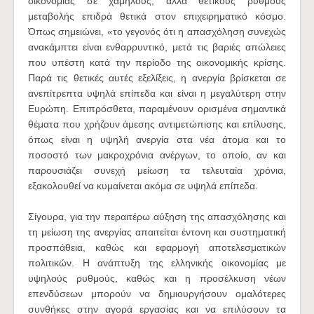
οικονομίας σε χαμηλούς, αλλά θετικούς ρυθμούς
μεταβολής επιδρά θετικά στον επιχειρηματικό κόσμο.
Όπως σημειώνει, «το γεγονός ότι η απασχόληση συνεχώς
ανακάμπτει είναι ενθαρρυντικό, μετά τις βαριές απώλειες
που υπέστη κατά την περίοδο της οικονομικής κρίσης.
Παρά τις θετικές αυτές εξελίξεις, η ανεργία βρίσκεται σε
ανεπίτρεπτα υψηλά επίπεδα και είναι η μεγαλύτερη στην
Ευρώπη. Επιπρόσθετα, παραμένουν ορισμένα σημαντικά
θέματα που χρήζουν άμεσης αντιμετώπισης και επίλυσης,
όπως είναι η υψηλή ανεργία στα νέα άτομα και το
ποσοστό των μακροχρόνια ανέργων, το οποίο, αν και
παρουσιάζει συνεχή μείωση τα τελευταία χρόνια,
εξακολουθεί να κυμαίνεται ακόμα σε υψηλά επίπεδα.
Σίγουρα, για την περαιτέρω αύξηση της απασχόλησης και
τη μείωση της ανεργίας απαιτείται έντονη και συστηματική
προσπάθεια, καθώς και εφαρμογή αποτελεσματικών
πολιτικών. Η ανάπτυξη της ελληνικής οικονομίας με
υψηλούς ρυθμούς, καθώς και η προσέλκυση νέων
επενδύσεων μπορούν να δημιουργήσουν ομαλότερες
συνθήκες στην αγορά εργασίας και να επιλύσουν τα