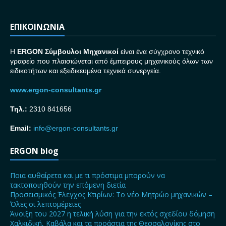
ΕΠΙΚΟΙΝΩΝΙΑ
H
ERGON Σ
ύμβουλοι Μηχανικοί
είναι ένα σύγχρονο τεχνικό
γραφείο που πλαισιώνεται από έμπειρους μηχανικούς όλων των
ειδικοτήτων και εξειδικευμένα τεχνικά συνεργεία.
www.ergon-consultants.gr
Τηλ.:
2310 841656
Email:
info@ergon-consultants.gr
ERGON blog
Ποια αυθαίρετα και με τι πρόστιμα μπορούν να
τακτοποιηθούν την επόμενη διετία
Προσεισμικός Έλεγχος Κτιρίων: Το νέο Μητρώο μηχανικών –
Όλες οι λεπτομέρειες
Άνοιξη του 2027 η τελική λύση για την εκτός σχεδίου δόμηση
Χαλκιδική, Καβάλα και τα προάστια της Θεσσαλονίκης στο