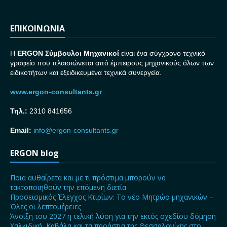
ΕΠΙΚΟΙΝΩΝΙΑ
H
ERGON Σ
ύμβουλοι Μηχανικοί
είναι ένα σύγχρονο τεχνικό
γραφείο που πλαισιώνεται από έμπειρους μηχανικούς όλων των
ειδικοτήτων και εξειδικευμένα τεχνικά συνεργεία.
www.ergon-consultants.gr
Τηλ.:
2310 841656
Email:
info@ergon-consultants.gr
ERGON blog
Ποια αυθαίρετα και με τι πρόστιμα μπορούν να
τακτοποιηθούν την επόμενη διετία
Προσεισμικός Έλεγχος Κτιρίων: Το νέο Μητρώο μηχανικών –
Όλες οι λεπτομέρειες
Άνοιξη του 2027 η τελική λύση για την εκτός σχεδίου δόμηση
Χαλκιδική, Καβάλα και τα προάστια της Θεσσαλονίκης στο