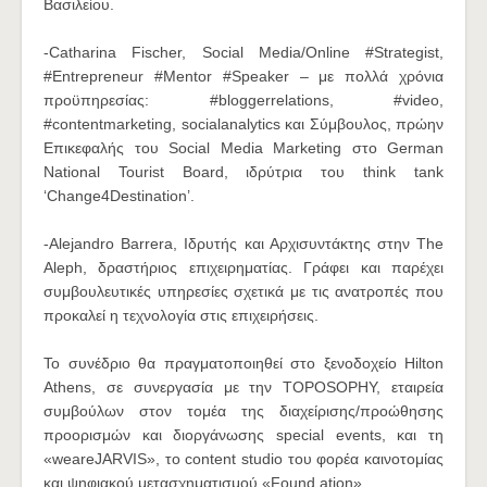
Βασιλείου.
-Catharina Fischer, Social Media/Online #Strategist,
#Entrepreneur #Mentor #Speaker – με πολλά χρόνια
προϋπηρεσίας: #bloggerrelations, #video,
#contentmarketing, socialanalytics και Σύμβουλος, πρώην
Επικεφαλής του Social Media Marketing στο German
National Tourist Board, ιδρύτρια του think tank
‘Change4Destination’.
-Alejandro Barrera, Ιδρυτής και Αρχισυντάκτης στην The
Aleph, δραστήριος επιχειρηματίας. Γράφει και παρέχει
συμβουλευτικές υπηρεσίες σχετικά με τις ανατροπές που
προκαλεί η τεχνολογία στις επιχειρήσεις.
Το συνέδριο θα πραγματοποιηθεί στο ξενοδοχείο Hilton
Athens, σε συνεργασία με την TOPOSOPHY, εταιρεία
συμβούλων στον τομέα της διαχείρισης/προώθησης
προορισμών και διοργάνωσης special events, και τη
«weareJARVIS», το content studio του φορέα καινοτομίας
και ψηφιακού μετασχηματισμού «Found.ation».