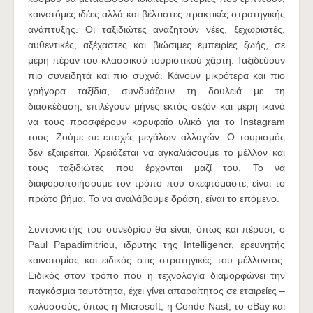
καινοτόμες ιδέες αλλά και βέλτιστες πρακτικές στρατηγικής
ανάπτυξης. Οι ταξιδιώτες αναζητούν νέες, ξεχωριστές,
αυθεντικές, αξέχαστες και βιώσιμες εμπειρίες ζωής, σε
μέρη πέραν του κλασσικού τουριστικού χάρτη. Ταξιδεύουν
πιο συνειδητά και πιο συχνά. Κάνουν μικρότερα και πιο
γρήγορα ταξίδια, συνδυάζουν τη δουλειά με τη
διασκέδαση, επιλέγουν μήνες εκτός σεζόν και μέρη ικανά
να τους προσφέρουν κορυφαίο υλικό για το Instagram
τους. Ζούμε σε εποχές μεγάλων αλλαγών. Ο τουρισμός
δεν εξαιρείται. Χρειάζεται να αγκαλιάσουμε το μέλλον και
τους ταξιδιώτες που έρχονται μαζί του. Το να
διαφοροποιήσουμε τον τρόπο που σκεφτόμαστε, είναι το
πρώτο βήμα. Το να αναλάβουμε δράση, είναι το επόμενο.
Συντονιστής του συνεδρίου θα είναι, όπως και πέρυσι, ο
Paul Papadimitriou, ιδρυτής της Intelligencr, ερευνητής
καινοτομίας και ειδικός στις στρατηγικές του μέλλοντος.
Ειδικός στον τρόπο που η τεχνολογία διαμορφώνει την
παγκόσμια ταυτότητα, έχει γίνει απαραίτητος σε εταιρείες –
κολοσσούς, όπως η Microsoft, η Conde Nast, το eBay και