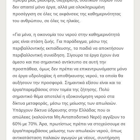
πρίσμα μιας βιώσιμης διαχείρισης υδατικών πόρων που
δεν απαιτεί μόνο έργα, αλλά μια ολοκληρωμένη
προσέγγιση σε όλες τις εκφάνσεις της καθημερινότητας
του ανθρώπου, σε όλες τις ηλικίες.
«Για μένα, η οικονομία του νερού στην καθημερινότητά
μας είναι στάση ζωής. Για παράδειγμα, μέσω της
περιβαλλοντικής εκπαίδευσης, τα παιδιά να αποκτήσουν
περιβαλλοντική συνείδηση. Σίγουρα τα έργα έχουν ένα
άμεσο και πιο σημαντικό αντίκτυπο σε αυτή την
προσπάθεια, όμως δεν πρέπει να επικεντρωνόμαστε μόνο
σε έργα υδροληψίας ή αποθήκευσης νερού, τα οποία θα
αυξήσουν την προσφορά. Σημαντικά εξίσου είναι και τα
έργα/παρεμβάσεις στον τομέα της ζήτησης. Πολύ
σημαντικό θέμα αποτελεί η εξοικονόμηση νερού στα
δίκτυα μεταφοράς, μέσω της μείωσης των απωλειών.
Υπάρχουν δίκτυα ύδρευσης στην Ελλάδας που οι
απώλειες (καλούνται Μη Ανταποδοτικό Νερό) αγγίζουν το
60% με 70%. Άρα, πρωτίστως πρέπει να στοχεύσουμε σε
έργα/παρεμβάσεις μείωσης των απωλειών νερού, όπως
αντικατάσταση παλαιών αγωγών με νέους, συντήρηση