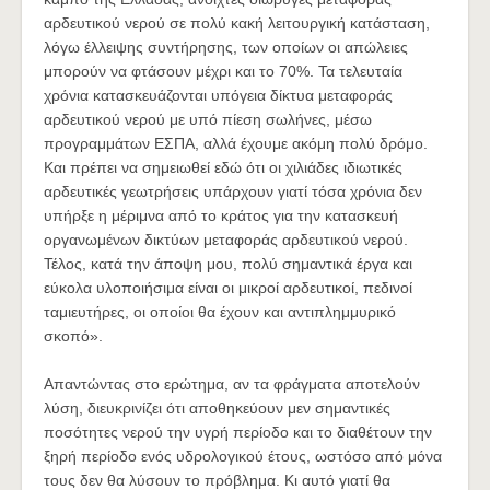
αρδευτικού νερού σε πολύ κακή λειτουργική κατάσταση,
λόγω έλλειψης συντήρησης, των οποίων οι απώλειες
μπορούν να φτάσουν μέχρι και το 70%. Τα τελευταία
χρόνια κατασκευάζονται υπόγεια δίκτυα μεταφοράς
αρδευτικού νερού με υπό πίεση σωλήνες, μέσω
προγραμμάτων ΕΣΠΑ, αλλά έχουμε ακόμη πολύ δρόμο.
Και πρέπει να σημειωθεί εδώ ότι οι χιλιάδες ιδιωτικές
αρδευτικές γεωτρήσεις υπάρχουν γιατί τόσα χρόνια δεν
υπήρξε η μέριμνα από το κράτος για την κατασκευή
οργανωμένων δικτύων μεταφοράς αρδευτικού νερού.
Τέλος, κατά την άποψη μου, πολύ σημαντικά έργα και
εύκολα υλοποιήσιμα είναι οι μικροί αρδευτικοί, πεδινοί
ταμιευτήρες, οι οποίοι θα έχουν και αντιπλημμυρικό
σκοπό».
Απαντώντας στο ερώτημα, αν τα φράγματα αποτελούν
λύση, διευκρινίζει ότι αποθηκεύουν μεν σημαντικές
ποσότητες νερού την υγρή περίοδο και το διαθέτουν την
ξηρή περίοδο ενός υδρολογικού έτους, ωστόσο από μόνα
τους δεν θα λύσουν το πρόβλημα. Κι αυτό γιατί θα