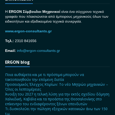
H
ERGON Σ
ύμβουλοι Μηχανικοί
είναι ένα σύγχρονο τεχνικό
γραφείο που πλαισιώνεται από έμπειρους μηχανικούς όλων των
ειδικοτήτων και εξειδικευμένα τεχνικά συνεργεία.
www.ergon-consultants.gr
Τηλ.:
2310 841656
Email:
info@ergon-consultants.gr
ERGON blog
Ποια αυθαίρετα και με τι πρόστιμα μπορούν να
τακτοποιηθούν την επόμενη διετία
Προσεισμικός Έλεγχος Κτιρίων: Το νέο Μητρώο μηχανικών –
Όλες οι λεπτομέρειες
Άνοιξη του 2027 η τελική λύση για την εκτός σχεδίου δόμηση
Χαλκιδική, Καβάλα και τα προάστια της Θεσσαλονίκης στο
επίκεντρο του ενδιαφέροντος ξένων επενδυτών
Τι δυσκολεύει την πώληση εξοχικών κατοικιών άνω των 150
τ.μ.