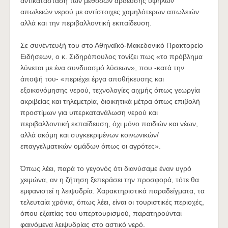
αντικατάσταση των μεθόδων άρδευσης υψηλών
απωλειών νερού με αντίστοιχες χαμηλότερων απωλειών
αλλά και την περιβαλλοντική εκπαίδευση.
Σε συνέντευξή του στο Αθηναϊκό-Μακεδονικό Πρακτορείο
Ειδήσεων, ο κ. Σιδηρόπουλος τονίζει πως «το πρόβλημα
λύνεται με ένα συνδυασμό λύσεων», που -κατά την
άποψή του- «περιέχει έργα αποθήκευσης και
εξοικονόμησης νερού, τεχνολογίες αιχμής όπως γεωργία
ακριβείας και τηλεμετρία, διοικητικά μέτρα όπως επιβολή
προστίμων για υπερκατανάλωση νερού και
περιβαλλοντική εκπαίδευση, όχι μόνο παιδιών και νέων,
αλλά ακόμη και συγκεκριμένων κοινωνικών/
επαγγελματικών ομάδων όπως οι αγρότες».
Όπως λέει, παρά το γεγονός ότι διανύσαμε έναν υγρό
χειμώνα, αν η ζήτηση ξεπεράσει την προσφορά, τότε θα
εμφανιστεί η λειψυδρία. Χαρακτηριστικά παραδείγματα, τα
τελευταία χρόνια, όπως λέει, είναι οι τουριστικές περιοχές,
όπου εξαιτίας του υπερτουρισμού, παρατηρούνται
φαινόμενα λειψυδρίας στο αστικό νερό.