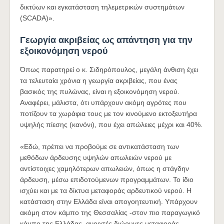
δικτύων και εγκατάσταση τηλεμετρικών συστημάτων
(SCADA)».
Γεωργία ακριβείας ως απάντηση για την
εξοικονόμηση νερού
Όπως παρατηρεί ο κ. Σιδηρόπουλος, μεγάλη άνθιση έχει
τα τελευταία χρόνια η γεωργία ακριβείας, που ένας
βασικός της πυλώνας, είναι η εξοικονόμηση νερού.
Αναφέρει, μάλιστα, ότι υπάρχουν ακόμη αγρότες που
ποτίζουν τα χωράφια τους με τον κινούμενο εκτοξευτήρα
υψηλής πίεσης (κανόνι), που έχει απώλειες μέχρι και 40%.
«Εδώ, πρέπει να προβούμε σε αντικατάσταση των
μεθόδων άρδευσης υψηλών απωλειών νερού με
αντίστοιχες χαμηλότερων απωλειών, όπως η στάγδην
άρδευση, μέσω επιδοτούμενων προγραμμάτων. Το ίδιο
ισχύει και με τα δίκτυα μεταφοράς αρδευτικού νερού. Η
κατάσταση στην Ελλάδα είναι απογοητευτική. Υπάρχουν
ακόμη στον κάμπο της Θεσσαλίας -στον πιο παραγωγικό
κάμπο της Ελλάδας, ανοιχτές διώρυγες μεταφοράς