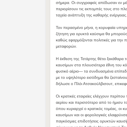
σήμερα. Οι συγγραφείς απέδωσαν εν μέ
περιορίσουν τις εκπομπές τους στο πλα
ταχεία ανάπτυξη της καθαρής ενέργειας
Τον περασμένο μήνα, η κορυφαία υπηρε
ζήτηση για ορυκτά καύσιμα θα μπορούσ
καθώς εφαρμόζονται πολιτικές για την
μεταφορών.
Η έκθεση της Τετάρτης θέτει ξεκάθαρα
καυσίμων στα πλουσιότερα έθνη του κό
φυσικό αέριο— τα συνδυασμένα επίπεδ
με το υψηλότερο εισόδημα θα ζεσταίνου
δήλωσε ο Πλόι Ατσακούλβισουτ, επικεφ
Οι κρατικές εταιρείες ελέγχουν περίπο
αερίου και περισσότερο από το ήμισυ 
όπου κυριαρχεί ο κρατικός τομέας, οι κ
καυσίμων και οι φορολογικές ελαφρύνσε
παγκόσμιες επιδοτήσεις ορυκτών καυσίμ