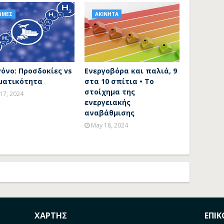
ΩΜΕΣ
ΑΚΙΝΗΤΑ
όνο: Προσδοκίες vs
Ενεργοβόρα και παλιά, 9
ματικότητα
στα 10 σπίτια • To
στοίχημα της
 17, 2024
ενεργειακής
αναβάθμισης
May 18, 2024
ΧΑΡΤΗΣ
ΕΠΙ