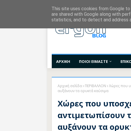
Χορηγίες Επικοινωνίας
Όροι Χρήσης
Επι
This site uses cookies from Google to d
are shared with Google along with perf
statistics, and to detect and address 
ΑΡΧΙΚΗ
ΠΟΙΟΙ ΕΙΜΑΣΤΕ
ΕΠΙΚ
Αρχική σελίδα
ΠΕΡΙΒΑΛΛΟΝ
Χώρες που υ
αυξάνουν τα ορυκτά καύσιμα
Χώρες που υποσχ
αντιμετωπίσουν 
αυξάνουν τα ορυκ