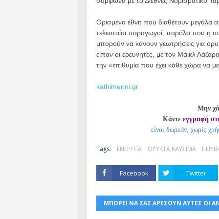
σύμφωνα με το Διεθνές Νομισματικό Ταμ
Ορισμένα έθνη που διαθέτουν μεγάλα α
τελευταίοι παραγωγοί, παρόλο που η συν
μπορούν να κάνουν γεωτρήσεις για ορυ
είπαν οι ερευνητές, με τον Μάικλ Λάζα
την «επιθυμία που έχει κάθε χώρα να μ
kathimerini.gr
Μην χά
Κάντε
εγγραφή στ
είναι δωρεάν, χωρίς χρή
Tags:
ΕΝΕΡΓΕΙΑ
ΟΡΥΚΤΑ ΚΑΥΣΙΜΑ
ΠΕΡΙ
Facebook
Twitter
ΜΠΟΡΕΙ ΝΑ ΣΑΣ ΑΡΕΣΟΥΝ ΑΥΤΕΣ ΟΙ Α