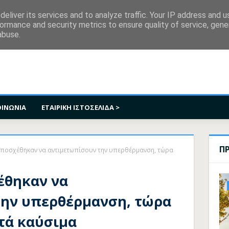
κοινωνία
eliver its services and to analyze traffic. Your IP address and 
ormance and security metrics to ensure quality of service, gen
abuse.
ΟΙΝΩΝΙΑ
ΕΤΑΙΡΙΚΗ ΙΣΤΟΣΕΛΙΔΑ >
Π
ποσχέθηκαν να αντιμετωπίσουν την υπερθέρμανση, τώρα
έθηκαν να
την υπερθέρμανση, τώρα
τά καύσιμα