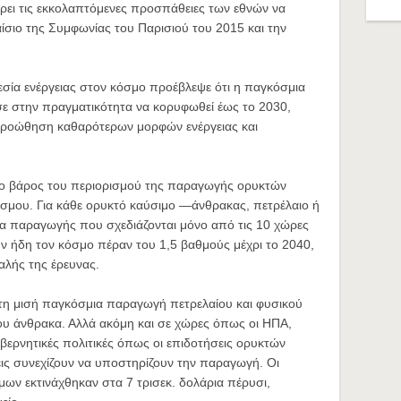
ρει τις εκκολαπτόμενες προσπάθειες των εθνών να
ίσιο της Συμφωνίας του Παρισιού του 2015 και την
.
σία ενέργειας στον κόσμο προέβλεψε ότι η παγκόσμια
ε στην πραγματικότητα να κορυφωθεί έως το 2030,
 προώθηση καθαρότερων μορφών ενέργειας και
 το βάρος του περιορισμού της παραγωγής ορυκτών
σμου. Για κάθε ορυκτό καύσιμο —άνθρακας, πετρέλαιο ή
α παραγωγής που σχεδιάζονται μόνο από τις 10 χώρες
ν ήδη τον κόσμο πέραν του 1,5 βαθμούς μέχρι το 2040,
αλής της έρευνας.
υ τη μισή παγκόσμια παραγωγή πετρελαίου και φυσικού
του άνθρακα. Αλλά ακόμη και σε χώρες όπως οι ΗΠΑ,
υβερνητικές πολιτικές όπως οι επιδοτήσεις ορυκτών
ις συνεχίζουν να υποστηρίζουν την παραγωγή. Οι
ων εκτινάχθηκαν στα 7 τρισεκ. δολάρια πέρυσι,