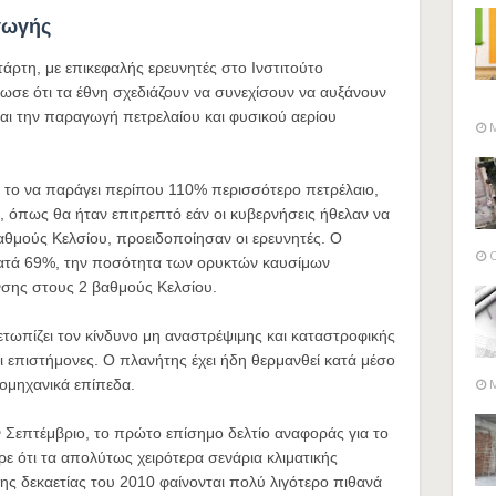
γωγής
άρτη, με επικεφαλής ερευνητές στο Ινστιτούτο
ωσε ότι τα έθνη σχεδιάζουν να συνεχίσουν να αυξάνουν
αι την παραγωγή πετρελαίου και φυσικού αερίου
M
ς το να παράγει περίπου 110% περισσότερο πετρέλαιο,
0, όπως θα ήταν επιτρεπτό εάν οι κυβερνήσεις ήθελαν να
αθμούς Κελσίου, προειδοποίησαν οι ερευνητές. Ο
O
κατά 69%, την ποσότητα των ορυκτών καυσίμων
νσης στους 2 βαθμούς Κελσίου.
ετωπίζει τον κίνδυνο μη αναστρέψιμης και καταστροφικής
οι επιστήμονες. Ο πλανήτης έχει ήδη θερμανθεί κατά μέσο
ομηχανικά επίπεδα.
M
Σεπτέμβριο, το πρώτο επίσημο δελτίο αναφοράς για το
ε ότι τα απολύτως χειρότερα σενάρια κλιματικής
ς δεκαετίας του 2010 φαίνονται πολύ λιγότερο πιθανά