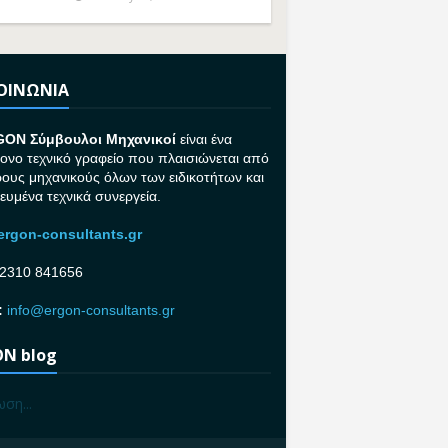
ΚΟΙΝΩΝΙΑ
GON Σ
ύμβουλοι Μηχανικοί
είναι ένα
ονο τεχνικό γραφείο που πλαισιώνεται από
ρους μηχανικούς όλων των ειδικοτήτων και
κευμένα τεχνικά συνεργεία.
rgon-consultants.gr
2310 841656
:
info@ergon-consultants.gr
N blog
ση...