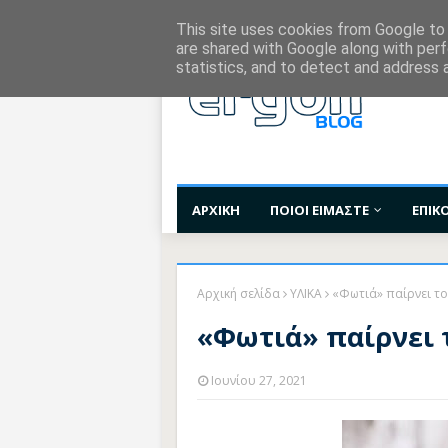
Χορηγίες Επικοινωνίας
Όροι Χρήσης
Επι
This site uses cookies from Google to d
are shared with Google along with perf
statistics, and to detect and address 
ΑΡΧΙΚΗ
ΠΟΙΟΙ ΕΙΜΑΣΤΕ
ΕΠΙΚ
Αρχική σελίδα
ΥΛΙΚΑ
«Φωτιά» παίρνει το
«Φωτιά» παίρνει 
Ιουνίου 27, 2021