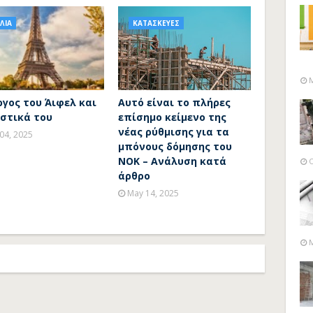
ΛΙΑ
ΚΑΤΑΣΚΕΥΕΣ
M
γος του Άιφελ και
Αυτό είναι το πλήρες
υστικά του
επίσημο κείμενο της
νέας ρύθμισης για τα
 04, 2025
μπόνους δόμησης του
ΝΟΚ – Ανάλυση κατά
O
άρθρο
May 14, 2025
M