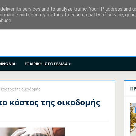
κοινωνία
eliver its services and to analyze traffic. Your IP address and 
ormance and security metrics to ensure quality of service, gen
abuse.
ΟΙΝΩΝΙΑ
ΕΤΑΙΡΙΚΗ ΙΣΤΟΣΕΛΙΔΑ >
Π
 κόστος της οικοδομής
το κόστος της οικοδομής