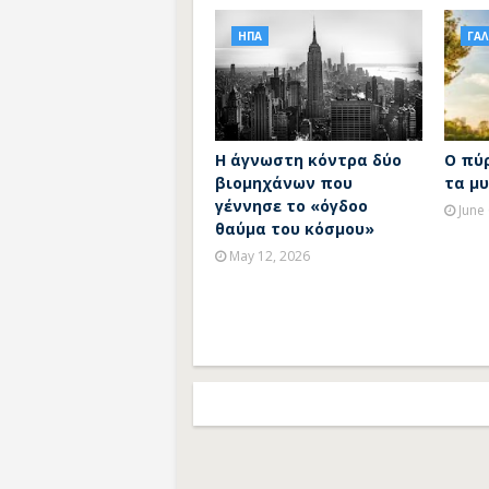
ΗΠΑ
ΓΑΛ
H άγνωστη κόντρα δύο
Ο πύρ
βιομηχάνων που
τα μ
γέννησε το «όγδοο
June
θαύμα του κόσμου»
May 12, 2026