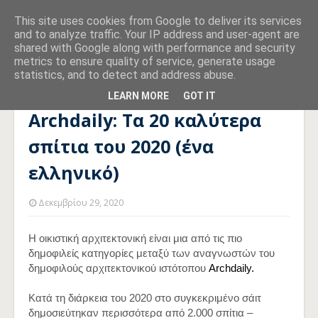
This site uses cookies from Google to deliver its services
and to analyze traffic. Your IP address and user-agent are
shared with Google along with performance and security
metrics to ensure quality of service, generate usage
statistics, and to detect and address abuse.
Αρχική σελίδα
DESIGN
Archdaily: Tα 20 καλύτερα σπίτια του
2020 (ένα ελληνικό)
LEARN MORE
GOT IT
Archdaily: Tα 20 καλύτερα
σπίτια του 2020 (ένα
ελληνικό)
Δεκεμβρίου 29, 2020
Η οικιστική αρχιτεκτονική είναι μια από τις πιο
δημοφιλείς κατηγορίες μεταξύ των αναγνωστών του
δημοφιλούς αρχιτεκτονικού ιστότοπου
Archdaily.
Κατά τη διάρκεια του 2020 στο συγκεκριμένο σάιτ
δημοσιεύτηκαν περισσότερα από 2.000 σπίτια –