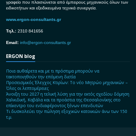
γραφείο που πλαισιώνεται από έμπειρους μηχανικούς όλων των
ειδικοτήτων και εξειδικευμένα τεχνικά συνεργεία.
www.ergon-consultants.gr
Τηλ.:
2310 841656
Email:
info@ergon-consultants.gr
ERGON blog
Ποια αυθαίρετα και με τι πρόστιμα μπορούν να
τακτοποιηθούν την επόμενη διετία
Προσεισμικός Έλεγχος Κτιρίων: Το νέο Μητρώο μηχανικών –
Όλες οι λεπτομέρειες
Άνοιξη του 2027 η τελική λύση για την εκτός σχεδίου δόμηση
Χαλκιδική, Καβάλα και τα προάστια της Θεσσαλονίκης στο
επίκεντρο του ενδιαφέροντος ξένων επενδυτών
Τι δυσκολεύει την πώληση εξοχικών κατοικιών άνω των 150
τ.μ.