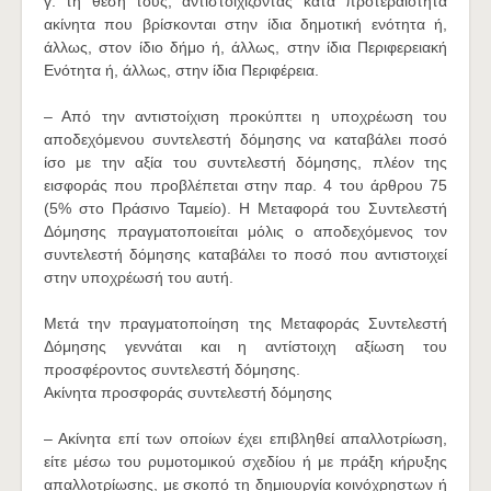
γ. τη θέση τους, αντιστοιχίζοντας κατά προτεραιότητα
ακίνητα που βρίσκονται στην ίδια δημοτική ενότητα ή,
άλλως, στον ίδιο δήμο ή, άλλως, στην ίδια Περιφερειακή
Ενότητα ή, άλλως, στην ίδια Περιφέρεια.
– Από την αντιστοίχιση προκύπτει η υποχρέωση του
αποδεχόμενου συντελεστή δόμησης να καταβάλει ποσό
ίσο με την αξία του συντελεστή δόμησης, πλέον της
εισφοράς που προβλέπεται στην παρ. 4 του άρθρου 75
(5% στο Πράσινο Ταμείο). Η Μεταφορά του Συντελεστή
Δόμησης πραγματοποιείται μόλις ο αποδεχόμενος τον
συντελεστή δόμησης καταβάλει το ποσό που αντιστοιχεί
στην υποχρέωσή του αυτή.
Μετά την πραγματοποίηση της Μεταφοράς Συντελεστή
Δόμησης γεννάται και η αντίστοιχη αξίωση του
προσφέροντος συντελεστή δόμησης.
Ακίνητα προσφοράς συντελεστή δόμησης
– Ακίνητα επί των οποίων έχει επιβληθεί απαλλοτρίωση,
είτε μέσω του ρυμοτομικού σχεδίου ή με πράξη κήρυξης
απαλλοτρίωσης, με σκοπό τη δημιουργία κοινόχρηστων ή