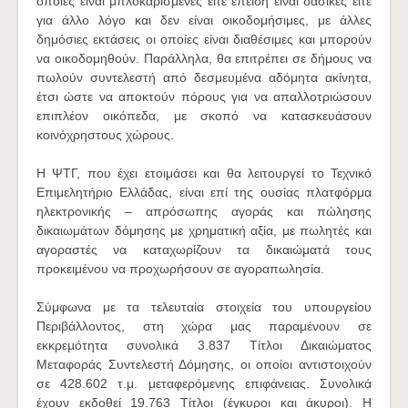
οποίες είναι μπλοκαρισμένες είτε επειδή είναι δασικές είτε
για άλλο λόγο και δεν είναι οικοδομήσιμες, με άλλες
δημόσιες εκτάσεις οι οποίες είναι διαθέσιμες και μπορούν
να οικοδομηθούν. Παράλληλα, θα επιτρέπει σε δήμους να
πωλούν συντελεστή από δεσμευμένα αδόμητα ακίνητα,
έτσι ώστε να αποκτούν πόρους για να απαλλοτριώσουν
επιπλέον οικόπεδα, με σκοπό να κατασκευάσουν
κοινόχρηστους χώρους.
Η ΨΤΓ, που έχει ετοιμάσει και θα λειτουργεί το Τεχνικό
Επιμελητήριο Ελλάδας, είναι επί της ουσίας πλατφόρμα
ηλεκτρονικής – απρόσωπης αγοράς και πώλησης
δικαιωμάτων δόμησης με χρηματική αξία, με πωλητές και
αγοραστές να καταχωρίζουν τα δικαιώματά τους
προκειμένου να προχωρήσουν σε αγοραπωλησία.
Σύμφωνα με τα τελευταία στοιχεία του υπουργείου
Περιβάλλοντος, στη χώρα μας παραμένουν σε
εκκρεμότητα συνολικά 3.837 Τίτλοι Δικαιώματος
Μεταφοράς Συντελεστή Δόμησης, οι οποίοι αντιστοιχούν
σε 428.602 τ.μ. μεταφερόμενης επιφάνειας. Συνολικά
έχουν εκδοθεί 19.763 Τίτλοι (έγκυροι και άκυροι). Η