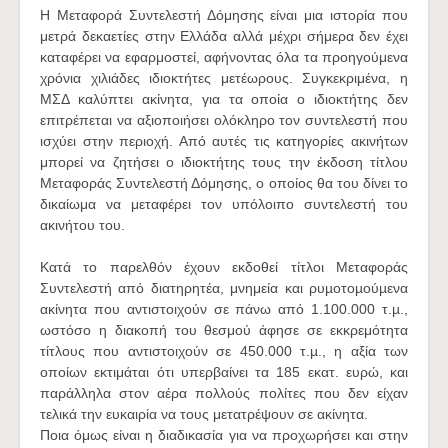
Η Μεταφορά Συντελεστή Δόμησης είναι μια ιστορία που
μετρά δεκαετίες στην Ελλάδα αλλά μέχρι σήμερα δεν έχει
καταφέρει να εφαρμοστεί, αφήνοντας όλα τα προηγούμενα
χρόνια χιλιάδες ιδιοκτήτες μετέωρους. Συγκεκριμένα, η
ΜΣΔ καλύπτει ακίνητα, για τα οποία ο ιδιοκτήτης δεν
επιτρέπεται να αξιοποιήσει ολόκληρο τον συντελεστή που
ισχύει στην περιοχή. Από αυτές τις κατηγορίες ακινήτων
μπορεί να ζητήσει ο ιδιοκτήτης τους την έκδοση τίτλου
Μεταφοράς Συντελεστή Δόμησης, ο οποίος θα του δίνει το
δικαίωμα να μεταφέρει τον υπόλοιπο συντελεστή του
ακινήτου του.
Κατά το παρελθόν έχουν εκδοθεί τίτλοι Μεταφοράς
Συντελεστή από διατηρητέα, μνημεία και ρυµοτοµούµενα
ακίνητα που αντιστοιχούν σε πάνω από 1.100.000 τ.µ.,
ωστόσο η διακοπή του θεσμού άφησε σε εκκρεμότητα
τίτλους που αντιστοιχούν σε 450.000 τ.µ., η αξία των
οποίων εκτιμάται ότι υπερβαίνει τα 185 εκατ. ευρώ, και
παράλληλα στον αέρα πολλούς πολίτες που δεν είχαν
τελικά την ευκαιρία να τους μετατρέψουν σε ακίνητα.
Ποια όμως είναι η διαδικασία για να προχωρήσει και στην