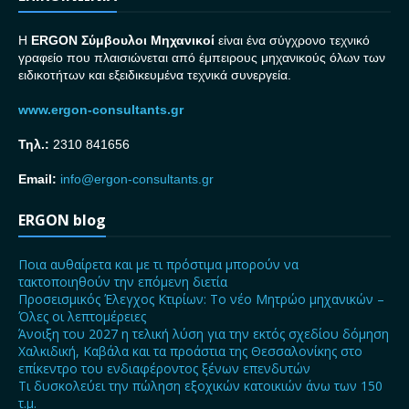
H
ERGON Σ
ύμβουλοι Μηχανικοί
είναι ένα σύγχρονο τεχνικό
γραφείο που πλαισιώνεται από έμπειρους μηχανικούς όλων των
ειδικοτήτων και εξειδικευμένα τεχνικά συνεργεία.
www.ergon-consultants.gr
Τηλ.:
2310 841656
Email:
info@ergon-consultants.gr
ERGON blog
Ποια αυθαίρετα και με τι πρόστιμα μπορούν να
τακτοποιηθούν την επόμενη διετία
Προσεισμικός Έλεγχος Κτιρίων: Το νέο Μητρώο μηχανικών –
Όλες οι λεπτομέρειες
Άνοιξη του 2027 η τελική λύση για την εκτός σχεδίου δόμηση
Χαλκιδική, Καβάλα και τα προάστια της Θεσσαλονίκης στο
επίκεντρο του ενδιαφέροντος ξένων επενδυτών
Τι δυσκολεύει την πώληση εξοχικών κατοικιών άνω των 150
τ.μ.