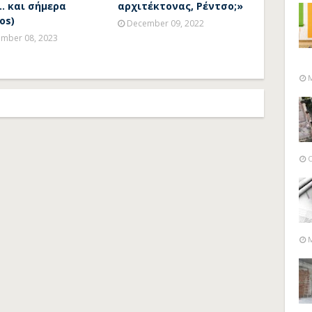
.. και σήμερα
αρχιτέκτονας, Ρέντσο;»
os)
December 09, 2022
mber 08, 2023
M
O
M