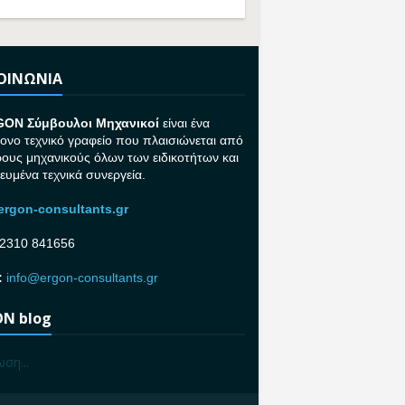
ΚΟΙΝΩΝΙΑ
GON Σ
ύμβουλοι Μηχανικοί
είναι ένα
ονο τεχνικό γραφείο που πλαισιώνεται από
ρους μηχανικούς όλων των ειδικοτήτων και
κευμένα τεχνικά συνεργεία.
rgon-consultants.gr
2310 841656
:
info@ergon-consultants.gr
N blog
ση...