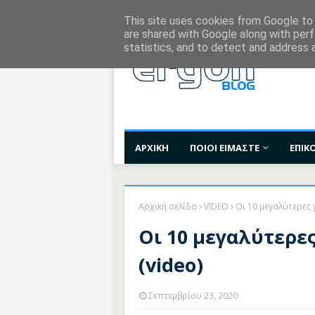
Χορηγίες Επικοινωνίας
Όροι Χρήσης
Επι
This site uses cookies from Google to d
are shared with Google along with perf
statistics, and to detect and address 
ΑΡΧΙΚΗ
ΠΟΙΟΙ ΕΙΜΑΣΤΕ
ΕΠΙΚ
Αρχική σελίδα
VIDEO
Οι 10 μεγαλύτερες 
Οι 10 μεγαλύτερε
(video)
Σεπτεμβρίου 23, 2020