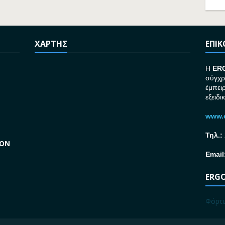
ΧΑΡΤΗΣ
ΕΠΙ
H
ER
σύγχρ
έμπει
εξειδι
www.e
Τηλ.:
GON
Email
ERGO
Φόρτω