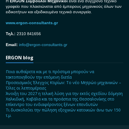
H
ERGON Σ
ύμβουλοι Μηχανικοί
είναι ένα σύγχρονο τεχνικό
γραφείο που πλαισιώνεται από έμπειρους μηχανικούς όλων των
ειδικοτήτων και εξειδικευμένα τεχνικά συνεργεία.
www.ergon-consultants.gr
Τηλ.:
2310 841656
Email:
info@ergon-consultants.gr
ERGON blog
Ποια αυθαίρετα και με τι πρόστιμα μπορούν να
τακτοποιηθούν την επόμενη διετία
Προσεισμικός Έλεγχος Κτιρίων: Το νέο Μητρώο μηχανικών –
Όλες οι λεπτομέρειες
Άνοιξη του 2027 η τελική λύση για την εκτός σχεδίου δόμηση
Χαλκιδική, Καβάλα και τα προάστια της Θεσσαλονίκης στο
επίκεντρο του ενδιαφέροντος ξένων επενδυτών
Τι δυσκολεύει την πώληση εξοχικών κατοικιών άνω των 150
τ.μ.