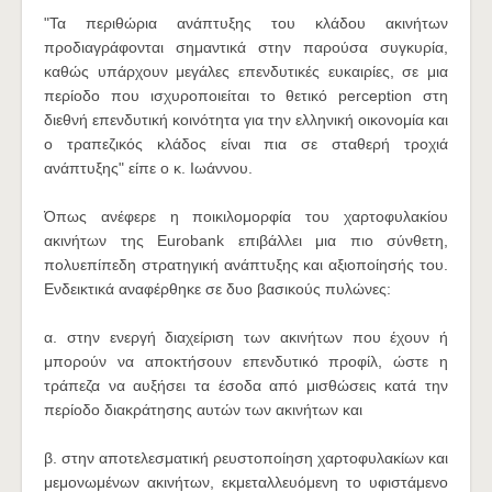
"Τα περιθώρια ανάπτυξης του κλάδου ακινήτων
προδιαγράφονται σημαντικά στην παρούσα συγκυρία,
καθώς υπάρχουν μεγάλες επενδυτικές ευκαιρίες, σε μια
περίοδο που ισχυροποιείται το θετικό perception στη
διεθνή επενδυτική κοινότητα για την ελληνική οικονομία και
ο τραπεζικός κλάδος είναι πια σε σταθερή τροχιά
ανάπτυξης" είπε ο κ. Ιωάννου.
Όπως ανέφερε η ποικιλομορφία του χαρτοφυλακίου
ακινήτων της Eurobank επιβάλλει μια πιο σύνθετη,
πολυεπίπεδη στρατηγική ανάπτυξης και αξιοποίησής του.
Ενδεικτικά αναφέρθηκε σε δυο βασικούς πυλώνες:
α. στην ενεργή διαχείριση των ακινήτων που έχουν ή
μπορούν να αποκτήσουν επενδυτικό προφίλ, ώστε η
τράπεζα να αυξήσει τα έσοδα από μισθώσεις κατά την
περίοδο διακράτησης αυτών των ακινήτων και
β. στην αποτελεσματική ρευστοποίηση χαρτοφυλακίων και
μεμονωμένων ακινήτων, εκμεταλλευόμενη το υφιστάμενο