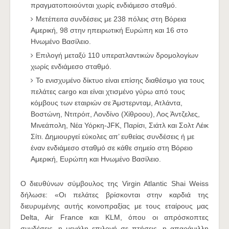
πραγματοποιούνται χωρίς ενδιάμεσο σταθμό.
Μετέπειτα συνδέσεις με 238 πόλεις στη Βόρεια
Αμερική, 98 στην ηπειρωτική Ευρώπη και 16 στο
Ηνωμένο Βασίλειο.
Επιλογή μεταξύ 110 υπερατλαντικών δρομολογίων
χωρίς ενδιάμεσο σταθμό.
Το ενισχυμένο δίκτυο είναι επίσης διαθέσιμο για τους
πελάτες cargo και είναι χτισμένο γύρω από τους
κόμβους των εταιριών σε Άμστερνταμ, Ατλάντα,
Βοστώνη, Ντιτρόιτ, Λονδίνο (Χίθροου), Λος Άντζελες,
Μινεάπολη, Νέα Υόρκη-JFK, Παρίσι, Σιάτλ και Σολτ Λέικ
Σίτι. Δημιουργεί εύκολες απ’ ευθείας συνδέσεις ή με
έναν ενδιάμεσο σταθμό σε κάθε σημείο στη Βόρειο
Αμερική, Ευρώπη και Ηνωμένο Βασίλειο.
Ο διευθύνων σύμβουλος της Virgin Atlantic Shai Weiss
δήλωσε: «Οι πελάτες βρίσκονται στην καρδιά της
διευρυμένης αυτής κοινοπραξίας με τους εταίρους μας
Delta, Air France και KLM, όπου οι απρόσκοπτες
συνδέσεις, η μεγάλη επιλογή σε πτήσεις, η απαράμιλλη