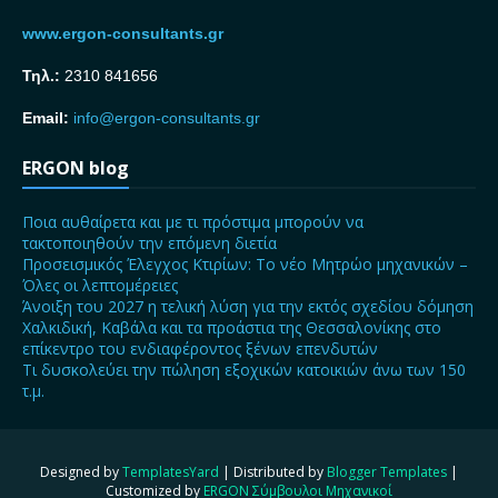
www.ergon-consultants.gr
Τηλ.:
2310 841656
Email:
info@ergon-consultants.gr
ERGON blog
Ποια αυθαίρετα και με τι πρόστιμα μπορούν να
τακτοποιηθούν την επόμενη διετία
Προσεισμικός Έλεγχος Κτιρίων: Το νέο Μητρώο μηχανικών –
Όλες οι λεπτομέρειες
Άνοιξη του 2027 η τελική λύση για την εκτός σχεδίου δόμηση
Χαλκιδική, Καβάλα και τα προάστια της Θεσσαλονίκης στο
επίκεντρο του ενδιαφέροντος ξένων επενδυτών
Τι δυσκολεύει την πώληση εξοχικών κατοικιών άνω των 150
τ.μ.
Designed by
TemplatesYard
| Distributed by
Blogger Templates
|
Customized by
ERGON Σύμβουλοι Μηχανικοί