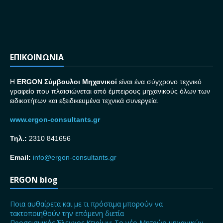
ΕΠΙΚΟΙΝΩΝΙΑ
H
ERGON Σ
ύμβουλοι Μηχανικοί
είναι ένα σύγχρονο τεχνικό
γραφείο που πλαισιώνεται από έμπειρους μηχανικούς όλων των
ειδικοτήτων και εξειδικευμένα τεχνικά συνεργεία.
www.ergon-consultants.gr
Τηλ.:
2310 841656
Email:
info@ergon-consultants.gr
ERGON blog
Ποια αυθαίρετα και με τι πρόστιμα μπορούν να
τακτοποιηθούν την επόμενη διετία
Προσεισμικός Έλεγχος Κτιρίων: Το νέο Μητρώο μηχανικών –