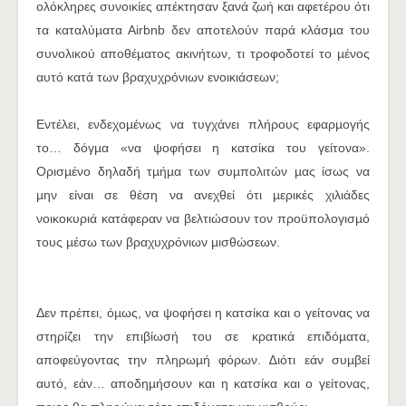
ολόκληρες συνοικίες απέκτησαν ξανά ζωή και αφετέρου ότι
τα καταλύµατα Airbnb δεν αποτελούν παρά κλάσµα του
συνολικού αποθέµατος ακινήτων, τι τροφοδοτεί το µένος
αυτό κατά των βραχυχρόνιων ενοικιάσεων;
Εντέλει, ενδεχοµένως να τυγχάνει πλήρους εφαρµογής
το… δόγµα «να ψοφήσει η κατσίκα του γείτονα».
Ορισµένο δηλαδή τµήµα των συµπολιτών µας ίσως να
µην είναι σε θέση να ανεχθεί ότι µερικές χιλιάδες
νοικοκυριά κατάφεραν να βελτιώσουν τον προϋπολογισµό
τους µέσω των βραχυχρόνιων µισθώσεων.
Δεν πρέπει, όµως, να ψοφήσει η κατσίκα και ο γείτονας να
στηρίζει την επιβίωσή του σε κρατικά επιδόµατα,
αποφεύγοντας την πληρωµή φόρων. ∆ιότι εάν συµβεί
αυτό, εάν… αποδηµήσουν και η κατσίκα και ο γείτονας,