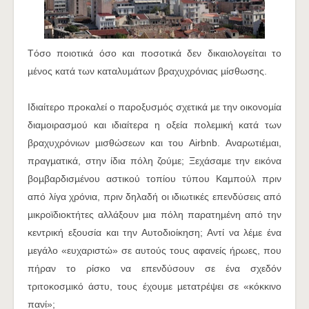
Tόσο ποιοτικά όσο και ποσοτικά δεν δικαιολογείται το
µένος κατά των καταλυµάτων βραχυχρόνιας µίσθωσης.
Ιδιαίτερο προκαλεί ο παροξυσµός σχετικά µε την οικονοµία
διαµοιρασµού και ιδιαίτερα η οξεία πολεµική κατά των
βραχυχρόνιων µισθώσεων και του Airbnb. Αναρωτιέµαι,
πραγµατικά, στην ίδια πόλη ζούµε; Ξεχάσαµε την εικόνα
βοµβαρδισµένου αστικού τοπίου τύπου Καµπούλ πριν
από λίγα χρόνια, πριν δηλαδή οι ιδιωτικές επενδύσεις από
µικροϊδιοκτήτες αλλάξουν µια πόλη παρατηµένη από την
κεντρική εξουσία και την Αυτοδιοίκηση; Αντί να λέµε ένα
µεγάλο «ευχαριστώ» σε αυτούς τους αφανείς ήρωες, που
πήραν το ρίσκο να επενδύσουν σε ένα σχεδόν
τριτοκοσµικό άστυ, τους έχουµε µετατρέψει σε «κόκκινο
πανί»;