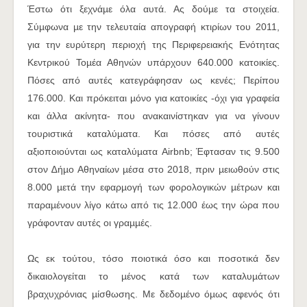
Έστω ότι ξεχνάµε όλα αυτά. Ας δούµε τα στοιχεία.
Σύµφωνα µε την τελευταία απογραφή κτιρίων του 2011,
για την ευρύτερη περιοχή της Περιφερειακής Ενότητας
Κεντρικού Τοµέα Αθηνών υπάρχουν 640.000 κατοικίες.
Πόσες από αυτές κατεγράφησαν ως κενές; Περίπου
176.000. Και πρόκειται µόνο για κατοικίες -όχι για γραφεία
και άλλα ακίνητα- που ανακαινίστηκαν για να γίνουν
τουριστικά καταλύµατα. Και πόσες από αυτές
αξιοποιούνται ως καταλύµατα Airbnb; Έφτασαν τις 9.500
στον ∆ήµο Αθηναίων µέσα στο 2018, πριν µειωθούν στις
8.000 µετά την εφαρµογή των φορολογικών µέτρων και
παραµένουν λίγο κάτω από τις 12.000 έως την ώρα που
γράφονταν αυτές οι γραµµές.
Ως εκ τούτου, τόσο ποιοτικά όσο και ποσοτικά δεν
δικαιολογείται το µένος κατά των καταλυµάτων
βραχυχρόνιας µίσθωσης. Με δεδοµένο όµως αφενός ότι