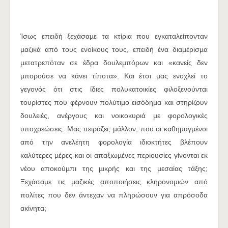
Ίσως επειδή ξεχάσαµε τα κτίρια που εγκαταλείπονταν
µαζικά από τους ενοίκους τους, επειδή ένα διαµέρισµα
µετατρεπόταν σε έδρα δουλεµπόρων και «κανείς δεν
µπορούσε να κάνει τίποτα». Και έτσι µας ενοχλεί το
γεγονός ότι στις ίδιες πολυκατοικίες φιλοξενούνται
τουρίστες που φέρνουν πολύτιµο εισόδηµα και στηρίζουν
δουλειές, ανέργους και νοικοκυριά µε φορολογικές
υποχρεώσεις. Μας πειράζει, µάλλον, που οι καθηµαγµένοι
από την ανελέητη φορολογία ιδιοκτήτες βλέπουν
καλύτερες µέρες και οι απαξιωµένες περιουσίες γίνονται εκ
νέου αποκούµπι της µικρής και της µεσαίας τάξης;
Ξεχάσαµε τις µαζικές αποποιήσεις κληρονοµιών από
πολίτες που δεν άντεχαν να πληρώσουν για απρόσοδα
ακίνητα;