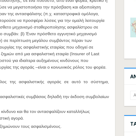
τοδότησης, σε ένα ποσοστό, από έναν φορέα, κρατικό ή
ούσε να μεγιστοποιήσει την πρόσβαση και αξιοποίηση
αν της αντασφάλισης (π.χ. καταστροφικά ομόλογα,
πορούσε να προσφέρει λύσεις για την ομαλή λειτουργία
σθετο μηχανισμό σταθεροποίησης ασφαλίστρου σε
ο συμβάν. β) Έναν πρόσθετο εγγυητικό μηχανισμό
ου) σε περίπτωση μεγάλου συμβάντος πέραν των
υργίας της ασφαλιστικής εταιρίας που οδηγεί σε
ημιών από μια ασφαλιστική εταιρία (Insurer of Last
στού για ιδιαίτερα αυξημένους κινδύνους που
υργίας της αγοράς –είναι ο κοινωνικός ρόλος του φορέα.
Α
ος της ασφαλιστικής αγοράς σε αυτό το σύστημα,
ις ασφαλιστικές συμβάσεις δηλαδή την έκδοση συμβολαίων
κίνδυνο και θα τον αντασφαλίζουν καταλλήλως
στική αγορά.
Τ
αποζημιώνουν τους ασφαλισμένους.