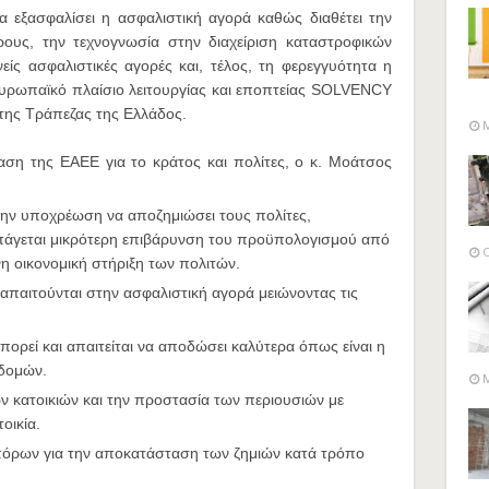
α εξασφαλίσει η ασφαλιστική αγορά καθώς διαθέτει την
ρους, την τεχνογνωσία στην διαχείριση καταστροφικών
είς ασφαλιστικές αγορές και, τέλος, τη φερεγγυότητα η
Ευρωπαϊκό πλαίσιο λειτουργίας και εποπτείας SOLVENCY
 της Τράπεζας της Ελλάδος.
M
αση της ΕΑΕΕ για το κράτος και πολίτες, ο κ. Μοάτσος
ην υποχρέωση να αποζημιώσει τους πολίτες,
πάγεται μικρότερη επιβάρυνση του προϋπολογισμού από
O
νη οικονομική στήριξη των πολιτών.
απαιτούνται στην ασφαλιστική αγορά μειώνοντας τις
πορεί και απαιτείται να αποδώσει καλύτερα όπως είναι η
δομών.
M
ν κατοικιών και την προστασία των περιουσιών με
οικία.
πόρων για την αποκατάσταση των ζημιών κατά τρόπο