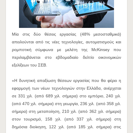
Μία στις δύο θέσεις εργασίας (48% μεσοσταθμικά)
απειλούνται από τις νέες τεχνολογίες, αυτοματισμούς και
ρομποτική σύμφωνα με μελέτη της McKinsey που
περιλαμβάνεται στο εβδομαδιαίο δελτίο οικονομικών
εξελίξεων του ΣΕΒ.
«Η δυνητική απαξίωση θέσεων εργασίας που θα φέρει η
εφαρμογή των νέων τεχνολογιών στην Ελλάδα, ανέρχεται
σε 331 χιλ. (από 689 χιλ. σήμερα) στο εμπόριο, 240 χιλ.
(από 470 χιλ. σήμερα) στη γεωργία, 236 χιλ. (από 358 χιλ.
σήμερα) στη μεταποίηση, 210 χιλ. (από 362 χιλ. σήμερα)
στον τουρισμό, 158 χιλ. (από 337 χιλ. σήμερα) στη
δημόσια διοίκηση, 122 χιλ. (από 185 χιλ. σήμερα) στις