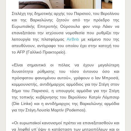
Στελέχη της δημοτικής αρχής του Παρισιού, του Βερολίνου
και της Βαρκελώνης ζητούν από την πρόεδρο της
Ευρωπαϊκής Επιτροπής Ούρσουλα φον ντερ Λάιεν να
επανεξετάσει την ισχύουσα νομοθεσία που ρυθμίζει την
λειτουργία της πλατφόρμας
AirBnb
με κείμενο που της
απευθύνουν, αντίγραφο του οποίου έχει στην κατοχή του
το AFP (Γαλλικό Πρακτορείο).
«Είναι σημαντικό οι πόλεις να έχουν μεγαλύτερη
δυνατότητα ρύθμισης του τόσο έντονου όσο και
πρόσφατου φαινομένου αυτού», γράφουν ο Ιαν Μπροσά,
κομμουνιστής, αντιδήμαρχος αρμόδιος για την Στέγη στον
δήμο του Παρισιού, η υπουργός αρμόδια για την Στέγη
της τοπικής κυβέρνησης του Βερολίνου Κατρίν Λόμπσερ
(Die Linke) και η αντιδήμαρχος της Βαρκελώνης αρμόδια
για την Στέγη Λουσία Μαρτίν (Podemos).
«Οι ευρωπαϊκοί κανονισμοί πρέπει να επανεξετασθούν και
να ληφθεί υπ΄όψιν η κατάσταση των μητροπόλεων και οι