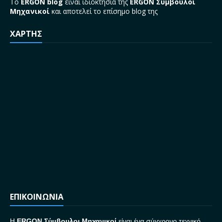
Το
ERGON blog
είναι ιδιοκτησία της
ERGON Σύμβουλοι
Μηχανικοί
και αποτελεί το επίσημο blog της
ΧΑΡΤΗΣ
ΕΠΙΚΟΙΝΩΝΙΑ
H
ERGON Σ
ύμβουλοι Μηχανικοί
είναι ένα σύγχρονο τεχνικό