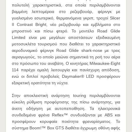
πολυτελή χαρακτηριστικά, στα οποία περιλαμβάνονται
βαμμένη λεπτομέρεια στο ρεζερβουάρ, φέρινγκ με
γυαλισμένο εσωτερικό, θερμαινόμενα γκριπ, τροχοί Slicer
II Contrast Bright, νέο ρεζερβουάρ και εμβλήματα στο
μπροστινό και πίσω φτερό. Το μοντέλο Road Glide
Limited είναι μια μεγάλων αποστάσεων εξειδικευμένη
μοτοσυκλέτα τουρισμού που διαθέτει το χαρακτηριστικό
αεροδυναμικό φέρινγκ Road Glide shark-nose με τρεις
αεραγωγούς, το οποίο μειώνει σημαντικά τη ροή του αέρα
στο πρόσωπο του αναβάτη. Ο κινητήρας Milwaukee-Eight
114 παρέχει ομαλή λειτουργία και πανίσχυρη απόδοση,
ενώ οι διπλοί προβολείς Daymaker® LED προσφέρουν
εξαιρετική ορατότητα τη νύχτα.
Στην αποκλειστική ανάρτηση touring περιλαμβάνονται
εύκολη ρύθμιση προφόρτισης της πίσω ανάρτησης, για
άνετη οδήγηση με αυτοπεποίθηση. Τα ηλεκτρονικά
συνδεδεμένα φρένα Reflex™ συνδυάζονται με ABS και
προσφέρουν κορυφαία ποιότητα φρεναρίσματος. Το
σύστημα Boom!™ Box GTS διαθέτει έγχρωμη οθόνη αφής