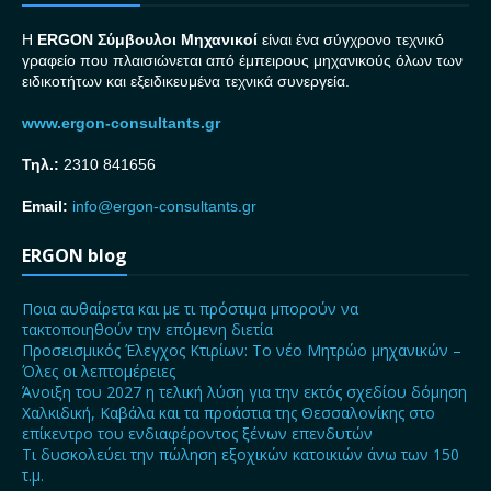
H
ERGON Σ
ύμβουλοι Μηχανικοί
είναι ένα σύγχρονο τεχνικό
γραφείο που πλαισιώνεται από έμπειρους μηχανικούς όλων των
ειδικοτήτων και εξειδικευμένα τεχνικά συνεργεία.
www.ergon-consultants.gr
Τηλ.:
2310 841656
Email:
info@ergon-consultants.gr
ERGON blog
Ποια αυθαίρετα και με τι πρόστιμα μπορούν να
τακτοποιηθούν την επόμενη διετία
Προσεισμικός Έλεγχος Κτιρίων: Το νέο Μητρώο μηχανικών –
Όλες οι λεπτομέρειες
Άνοιξη του 2027 η τελική λύση για την εκτός σχεδίου δόμηση
Χαλκιδική, Καβάλα και τα προάστια της Θεσσαλονίκης στο
επίκεντρο του ενδιαφέροντος ξένων επενδυτών
Τι δυσκολεύει την πώληση εξοχικών κατοικιών άνω των 150
τ.μ.