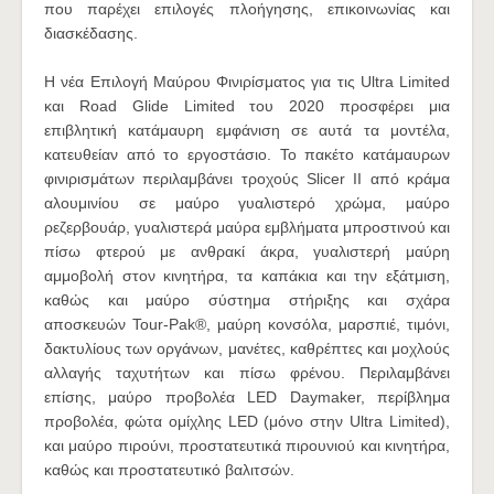
που παρέχει επιλογές πλοήγησης, επικοινωνίας και
διασκέδασης.
Η νέα Επιλογή Μαύρου Φινιρίσματος για τις Ultra Limited
και Road Glide Limited του 2020 προσφέρει μια
επιβλητική κατάμαυρη εμφάνιση σε αυτά τα μοντέλα,
κατευθείαν από το εργοστάσιο. Το πακέτο κατάμαυρων
φινιρισμάτων περιλαμβάνει τροχούς Slicer II από κράμα
αλουμινίου σε μαύρο γυαλιστερό χρώμα, μαύρο
ρεζερβουάρ, γυαλιστερά μαύρα εμβλήματα μπροστινού και
πίσω φτερού με ανθρακί άκρα, γυαλιστερή μαύρη
αμμοβολή στον κινητήρα, τα καπάκια και την εξάτμιση,
καθώς και μαύρο σύστημα στήριξης και σχάρα
αποσκευών Tour-Pak®, μαύρη κονσόλα, μαρσπιέ, τιμόνι,
δακτυλίους των οργάνων, μανέτες, καθρέπτες και μοχλούς
αλλαγής ταχυτήτων και πίσω φρένου. Περιλαμβάνει
επίσης, μαύρο προβολέα LED Daymaker, περίβλημα
προβολέα, φώτα ομίχλης LED (μόνο στην Ultra Limited),
και μαύρο πιρούνι, προστατευτικά πιρουνιού και κινητήρα,
καθώς και προστατευτικό βαλιτσών.