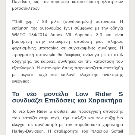
Davidson, ως τον κορυφαίο κατασκευαστή ηλεκτρικών
μοτοσυκλετών.
**158 χλμ. / 98 μίλια (συνδυασμένη) αυτονομία. Η
εκτίμηση της αυτονομίας έγινε σύμφωνα με την οδηγία
WMTC 134/2014 Annex VII Appendix 3.3 και είναι
βασισμένη στην εκτιμώμενη απόδοση μιας πλήρως
φορτισμένης μπαταρίας σε συγκεκριμένες συνθήκες. Η
πραγματική αυτονομία θα διαφέρει, ανάλογα με το στυλ
οδήγησης, τις καιρικές συνθήκες και την κατάσταση του
εξοπλισμού. Η αυτονομία όπως παρουσιάζεται επετεύχθη
με μέγιστη ισχύ και επιλογή ελάχιστης ανάκτησης
ενέργειας.
Το νέο μοντέλο Low Rider S
συνδυάζει Επιδόσεις και Χαρακτήρα
Το νέο Low Rider S υιοθετεί μια προσέγγιση απόδοσης
που εστιάζει στην ισχύ, την ευελιξία και τον αυξημένο
έλεγχο, σε συνδυασμό με τον παραδοσιακό χαρακτήρα
Harley-Davidson. Η σταθερότητα του πλαισίου Softail