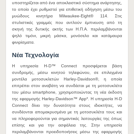
υποστηρίζεται από ένα αποκλειστικό σύστημα ανάρτησης,
το οποίο έχει ρυθμιστεί για επιθετική οδήγηση μέσω του
μυώδους κινητήρα Milwaukee-Eight® 114. Στις
στυλιστικές γραμμές που αντλούν έμπνευση από τη
σκηνή της δυτικής ακτής των Η.Π.Α. περιλαμβάνονται
ψηλό τιμόνι, μικρή μάσκα, μονόσελο και κατάμαυρα
φινιρίσματα.
Νέα Τεχνολογία
Η υπηρεσία H-D™ Connect προσφέρεται βάση
συνδρομής, μέσω κινητού τηλεφώνου, σε επιλεγμένα
μοντέλα μοτοσυκλετών Harley-Davidson®, η οποία
επιτρέπει στον αναβάτη να συνδέεται με τη μοτοσυκλέτα
του μέσω smartphone, χρησιμοποιώντας τη νέα έκδοση
της εφαρμογής Harley-Davidson™ App*. Η υπηρεσία H-D
Connect δίνει την δυνατότητα στους ιδιοκτήτες, να
συνδέονται απομακρυσμένα με τη μοτοσυκλέτα τους και
να πληροφορούνται για σημαντικές λειτουργίες της όπως
επίσης και για την ασφάλεια της. Στην υπηρεσία
περιλαμβάνονται προειδοποιήσεις μέσω της εφαρμογής