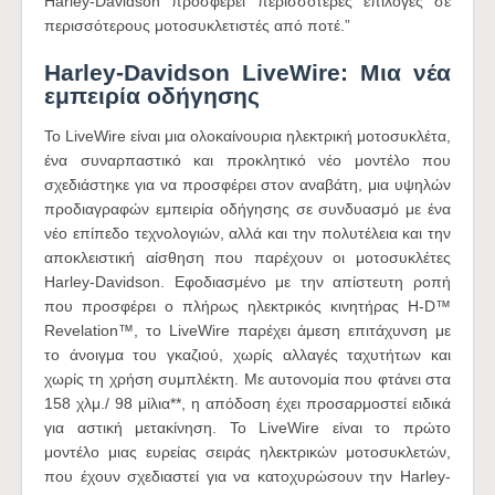
Harley-Davidson προσφέρει περισσότερες επιλογές σε
περισσότερους μοτοσυκλετιστές από ποτέ.”
Harley-Davidson LiveWire: Μια νέα
εμπειρία οδήγησης
Το LiveWire είναι μια ολοκαίνουρια ηλεκτρική μοτοσυκλέτα,
ένα συναρπαστικό και προκλητικό νέο μοντέλο που
σχεδιάστηκε για να προσφέρει στον αναβάτη, μια υψηλών
προδιαγραφών εμπειρία οδήγησης σε συνδυασμό με ένα
νέο επίπεδο τεχνολογιών, αλλά και την πολυτέλεια και την
αποκλειστική αίσθηση που παρέχουν οι μοτοσυκλέτες
Harley-Davidson. Εφοδιασμένο με την απίστευτη ροπή
που προσφέρει ο πλήρως ηλεκτρικός κινητήρας H-D™
Revelation™, το LiveWire παρέχει άμεση επιτάχυνση με
το άνοιγμα του γκαζιού, χωρίς αλλαγές ταχυτήτων και
χωρίς τη χρήση συμπλέκτη. Με αυτονομία που φτάνει στα
158 χλμ./ 98 μίλια**, η απόδοση έχει προσαρμοστεί ειδικά
για αστική μετακίνηση. Το LiveWire είναι το πρώτο
μοντέλο μιας ευρείας σειράς ηλεκτρικών μοτοσυκλετών,
που έχουν σχεδιαστεί για να κατοχυρώσουν την Harley-