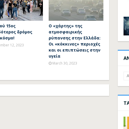
ού 15ος
Ο «χάρτης» της
βότερος δρόμος
ατμοσφαιρικής
 κόσμο!
ρύπανσης στην Ελλάδα:
Οι «κόκκινες» περιοχές
mber 12, 2023
και οι επιπτώσεις στην
υγεία
Α
March 30, 2023
Τ