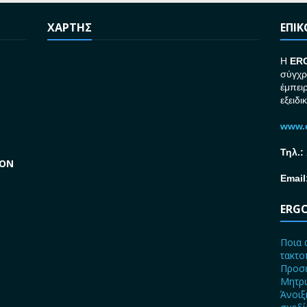
ΧΑΡΤΗΣ
ΕΠΙ
H
ER
σύγχρ
έμπει
εξειδι
www.e
Τηλ.:
GON
Email
ERGO
Ποια 
τακτο
Προσε
Μητρώ
Άνοιξ