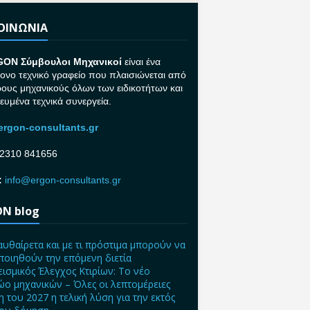
ΚΟΙΝΩΝΙΑ
GON Σ
ύμβουλοι Μηχανικοί
είναι ένα
ονο τεχνικό γραφείο που πλαισιώνεται από
ρους μηχανικούς όλων των ειδικοτήτων και
κευμένα τεχνικά συνεργεία.
rgon-consultants.gr
2310 841656
:
info@ergon-consultants.gr
N blog
αυθαίρετα και με τι πρόστιμα μπορούν να
ποιηθούν την επόμενη διετία
ισμικός Έλεγχος Κτιρίων: Το νέο
ο μηχανικών – Όλες οι λεπτομέρειες
η του 2027 η τελική λύση για την εκτός