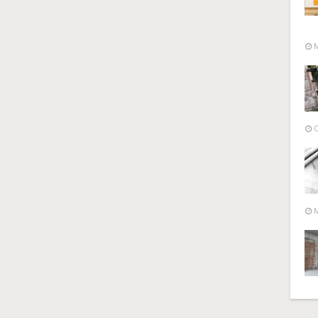
M
O
M