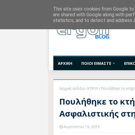
Χορηγίες Επικοινωνίας
Όροι Χρήσης
Επι
This site uses cookies from Google to d
are shared with Google along with perf
statistics, and to detect and address 
ΑΡΧΙΚΗ
ΠΟΙΟΙ ΕΙΜΑΣΤΕ
ΕΠΙΚ
Αρχική σελίδα
ΚΤΙΡΙΑ
Πουλήθηκε το κτήρι
Πουλήθηκε το κτή
Ασφαλιστικής στη
Αυγούστου 19, 2019