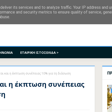
κοινωνία
eliver its services and to analyze traffic. Your IP address and 
ormance and security metrics to ensure quality of service, gen
abuse.
ΟΙΝΩΝΙΑ
ΕΤΑΙΡΙΚΗ ΙΣΤΟΣΕΛΙΔΑ >
Π
αι και η έκπτωση συνέπειας 10% για τη διάσωση
και η έκπτωση συνέπειας
ση