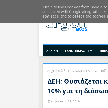
Χορηγίες Επικοινωνίας
Όροι Χρήσης
Επι
This site uses cookies from Google to d
are shared with Google along with perf
statistics, and to detect and address 
ΑΡΧΙΚΗ
ΠΟΙΟΙ ΕΙΜΑΣΤΕ
ΕΠΙΚ
Αρχική σελίδα
ΤΙΜΟΛΟΓΙΑ
ΔΕΗ: Θυσιάζετ
ΔΕΗ: Θυσιάζεται 
10% για τη διάσω
Αυγούστου 21, 2019