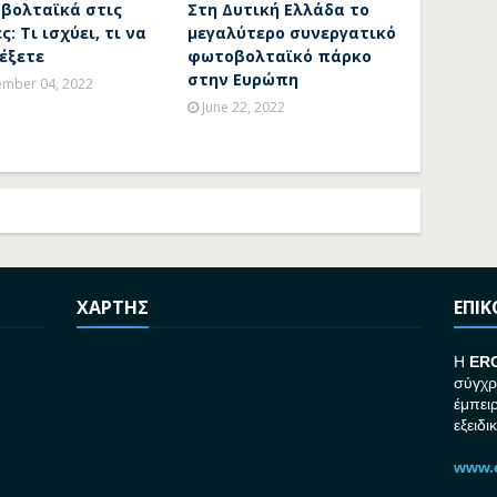
βολταϊκά στις
Στη Δυτική Ελλάδα το
ς: Τι ισχύει, τι να
μεγαλύτερο συνεργατικό
έξετε
φωτοβολταϊκό πάρκο
στην Ευρώπη
mber 04, 2022
June 22, 2022
ΧΑΡΤΗΣ
ΕΠΙ
H
ER
σύγχρ
έμπει
εξειδι
www.e