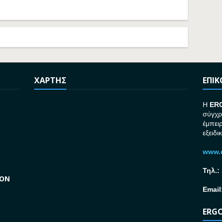
ΧΑΡΤΗΣ
ΕΠΙ
H
ER
σύγχρ
έμπει
εξειδι
www.e
Τηλ.:
GON
Email
ERGO