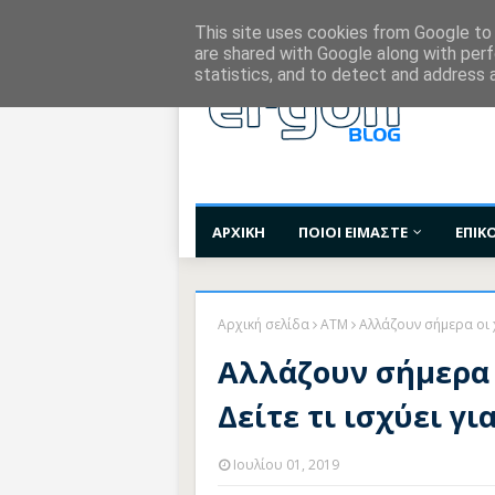
Χορηγίες Επικοινωνίας
Όροι Χρήσης
Επι
This site uses cookies from Google to d
are shared with Google along with perf
statistics, and to detect and address 
ΑΡΧΙΚΗ
ΠΟΙΟΙ ΕΙΜΑΣΤΕ
ΕΠΙΚ
Αρχική σελίδα
ATM
Αλλάζουν σήμερα οι χ
Αλλάζουν σήμερα 
Δείτε τι ισχύει γ
Ιουλίου 01, 2019