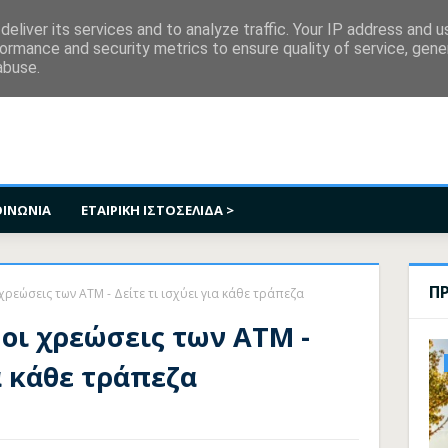
κοινωνία
eliver its services and to analyze traffic. Your IP address and 
ormance and security metrics to ensure quality of service, gen
abuse.
ΟΙΝΩΝΙΑ
ΕΤΑΙΡΙΚΗ ΙΣΤΟΣΕΛΙΔΑ >
Π
ρεώσεις των ATM - Δείτε τι ισχύει για κάθε τράπεζα
οι χρεώσεις των ATM -
ια κάθε τράπεζα