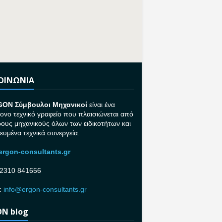
ΚΟΙΝΩΝΙΑ
GON Σ
ύμβουλοι Μηχανικοί
είναι ένα
ονο τεχνικό γραφείο που πλαισιώνεται από
ρους μηχανικούς όλων των ειδικοτήτων και
κευμένα τεχνικά συνεργεία.
rgon-consultants.gr
2310 841656
:
info@ergon-consultants.gr
N blog