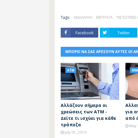
Tags:
ΑΝΑΛΗΨΗ
ΜΕΤΡΗΤΑ
ΠΙΣΤΩΤΙΚΕΣ
Facebook
Twitter
ΜΠΟΡΕΙ ΝΑ ΣΑΣ ΑΡΕΣΟΥΝ ΑΥΤΕΣ ΟΙ Α
ATM
ΑΝ
Αλλάζουν σήμερα οι
Αλλα
χρεώσεις των ATM -
για 
Δείτε τι ισχύει για κάθε
από 
τράπεζα
May 
July 01, 2019