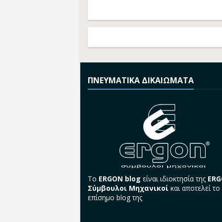
ΠΝΕΥΜΑΤΙΚΑ ΔΙΚΑΙΩΜΑΤΑ
Το
ERGON blog
είναι ιδιοκτησία της
ER
Σύμβουλοι Μηχανικοί
και αποτελεί το
επίσημο blog της