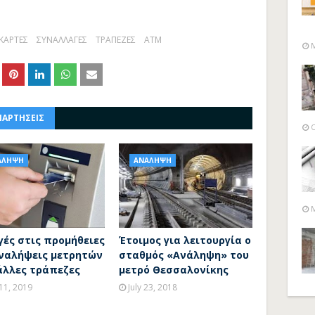
 ΚΑΡΤΕΣ
ΣΥΝΑΛΛΑΓΕΣ
ΤΡΑΠΕΖΕΣ
ATM
M
ΝΑΡΤΗΣΕΙΣ
O
ΑΛΗΨΗ
ΑΝΑΛΗΨΗ
M
γές στις προμήθειες
Έτοιμος για λειτουργία ο
αναλήψεις μετρητών
σταθμός «Ανάληψη» του
άλλες τράπεζες
μετρό Θεσσαλονίκης
11, 2019
July 23, 2018