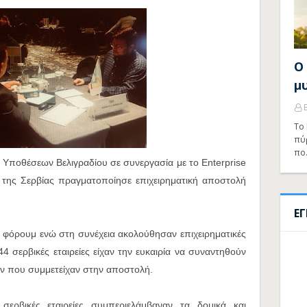
Ο
μ
Το 
πύ
πο
 Υποθέσεων Βελιγραδίου σε συνεργασία με το Enterprise
 της Σερβίας πραγματοποίησε επιχειρηματική αποστολή
Ε
 φόρουμ ενώ στη συνέχεια ακολούθησαν επιχειρηματικές
44 σερβικές εταιρείες είχαν την ευκαιρία να συναντηθούν
ν που συμμετείχαν στην αποστολή.
ερβικές εταιρείες συμπεριελάμβαναν τα δομικά και