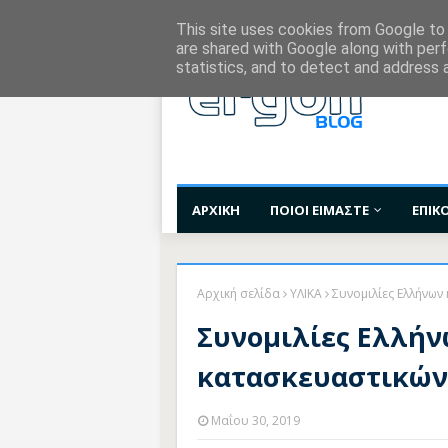
Χορηγίες Επικοινωνίας
Όροι Χρήσης
Επι
This site uses cookies from Google to d
are shared with Google along with perf
statistics, and to detect and address 
ΑΡΧΙΚΗ
ΠΟΙΟΙ ΕΙΜΑΣΤΕ
ΕΠΙΚ
Αρχική σελίδα
ΥΛΙΚΑ
Συνομιλίες Ελλήνων
Συνομιλίες Ελλήν
κατασκευαστικών
Μαΐου 30, 2019