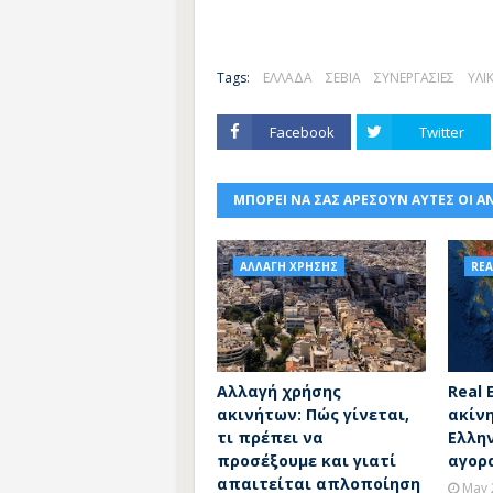
Tags:
ΕΛΛΑΔΑ
ΣΕΒΙΑ
ΣΥΝΕΡΓΑΣΙΕΣ
ΥΛΙ
Facebook
Twitter
ΜΠΟΡΕΙ ΝΑ ΣΑΣ ΑΡΕΣΟΥΝ ΑΥΤΕΣ ΟΙ Α
ΑΛΛΑΓΗ ΧΡΗΣΗΣ
REA
Αλλαγή χρήσης
Real 
ακινήτων: Πώς γίνεται,
ακίν
τι πρέπει να
Ελλην
προσέξουμε και γιατί
αγορ
απαιτείται απλοποίηση
May 