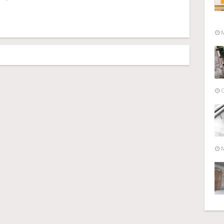
M
O
M