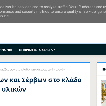
κοινωνία
eliver its services and to analyze traffic. Your IP address and 
ormance and security metrics to ensure quality of service, gen
abuse.
ΟΙΝΩΝΙΑ
ΕΤΑΙΡΙΚΗ ΙΣΤΟΣΕΛΙΔΑ >
Π
 και Σέρβων στο κλάδο κατασκευαστικών υλικών
ων και Σέρβων στο κλάδο
 υλικών