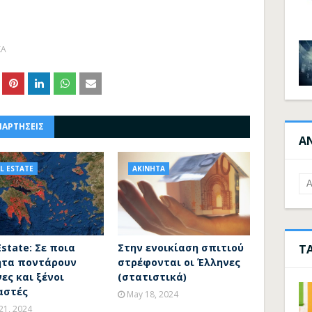
ΚΑ
ΝΑΡΤΗΣΕΙΣ
Α
L ESTATE
ΑΚΙΝΗΤΑ
Estate: Σε ποια
Στην ενοικίαση σπιτιού
Τ
ητα ποντάρουν
στρέφονται οι Έλληνες
ες και ξένοι
(στατιστικά)
αστές
May 18, 2024
21, 2024