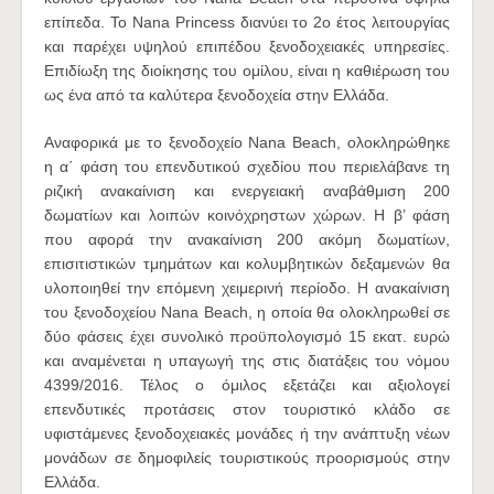
επίπεδα. Το Nana Princess διανύει το 2ο έτος λειτουργίας
και παρέχει υψηλού επιπέδου ξενοδοχειακές υπηρεσίες.
Επιδίωξη της διοίκησης του ομίλου, είναι η καθιέρωση του
ως ένα από τα καλύτερα ξενοδοχεία στην Ελλάδα.
Αναφορικά με το ξενοδοχείο Nana Beach, ολοκληρώθηκε
η α΄ φάση του επενδυτικού σχεδίου που περιελάβανε τη
ριζική ανακαίνιση και ενεργειακή αναβάθμιση 200
δωματίων και λοιπών κοινόχρηστων χώρων. Η β’ φάση
που αφορά την ανακαίνιση 200 ακόμη δωματίων,
επισιτιστικών τμημάτων και κολυμβητικών δεξαμενών θα
υλοποιηθεί την επόμενη χειμερινή περίοδο. Η ανακαίνιση
του ξενοδοχείου Nana Beach, η οποία θα ολοκληρωθεί σε
δύο φάσεις έχει συνολικό προϋπολογισμό 15 εκατ. ευρώ
και αναμένεται η υπαγωγή της στις διατάξεις του νόμου
4399/2016. Τέλος ο όμιλος εξετάζει και αξιολογεί
επενδυτικές προτάσεις στον τουριστικό κλάδο σε
υφιστάμενες ξενοδοχειακές μονάδες ή την ανάπτυξη νέων
μονάδων σε δημοφιλείς τουριστικούς προορισμούς στην
Ελλάδα.