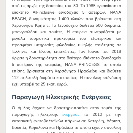
από τις αρχές της δεκαετίας του ’80. Το 1985 εγκαινίασε το
ιδιόκτητο All-inclusive ξενοδοχείο 5 αστέρων, NANA
BEACH, δυναμικότητας 1.400 κλινών που βρίσκεται στη
Χερσόνησο Κρήτης. Το ξενοδοχείο διαθέτει 500 δωμάτια,
μπανγκαλόου και σουίτες. Η εταιρεία συνεργάζεται με
μεγάλα τουριστικά πρακτορεία του εξωτερικού και
προσφέρει υπηρεσίες φιλοξενίας υψηλής ποιότητας σε
Έλληνες και ξένους επισκέπτες. Τον Ιούνιο του 2018
άρχισε η δραστηριότητα στο δεύτερο ιδιόκτητο ξενοδοχείο
5 αστέρων της εταιρείας, NANA PRINCESS, το οποίο
επίσης βρίσκεται στη Χερσόνησο Ηρακλείου και διαθέτει
112 πολυτελή δωμάτια και σουίτες. Η συνολική επένδυση
έχει υπερβεί τα 25 εκατ. ευρώ.
Παραγωγή Ηλεκτρικής Ενέργειας
Ο όμιλος άρχισε να δραστηριοποιείται στον τομέα της
παραγωγής ηλεκτρικής
ενέργειας
το 2010 με την
κατασκευή φωτοβολταϊκών πάρκων σε Κατερίνη, Λάρισα,
Βοιωτία, Κεφαλονιά και Ηράκλειο τα οποία έχουν συνολική