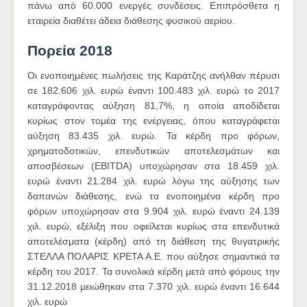
πάνω από 60.000 ενεργές συνδέσεις. Επιπρόσθετα η
εταιρεία διαθέτει άδεια διάθεσης φυσικού αερίου.
Πορεία 2018
Οι ενοποιημένες πωλήσεις της Καράτζης ανήλθαν πέρυσι
σε 182.606 χιλ. ευρώ έναντι 100.483 χιλ. ευρώ το 2017
καταγράφοντας αύξηση 81,7%, η οποία αποδίδεται
κυρίως στον τομέα της ενέργειας, όπου καταγράφεται
αύξηση 83.435 χιλ. ευρώ. Τα κέρδη προ φόρων,
χρηματοδοτικών, επενδυτικών αποτελεσμάτων και
αποσβέσεων (EBITDA) υποχώρησαν στα 18.459 χιλ.
ευρώ έναντι 21.284 χιλ. ευρώ λόγω της αύξησης των
δαπανών διάθεσης, ενώ τα ενοποιημένα κέρδη προ
φόρων υποχώρησαν στα 9.904 χιλ. ευρώ έναντι 24.139
χιλ. ευρώ, εξέλιξη που οφείλεται κυρίως στα επενδυτικά
αποτελέσματα (κέρδη) από τη διάθεση της θυγατρικής
ΣΤΕΛΛΑ ΠΟΛΑΡΙΣ ΚΡΕΤΑ Α.Ε. που αύξησε σημαντικά τα
κέρδη του 2017. Τα συνολικά κέρδη μετά από φόρους την
31.12.2018 μειώθηκαν στα 7.370 χιλ. ευρώ έναντι 16.644
χιλ. ευρώ