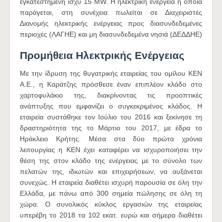
εγκατεστημένη ισχύ 15 MW. Η ηλεκτρική ενέργεια η οποία
παράγεται, στη συνέχεια πωλείται σε Διαχειριστές
Διανομής ηλεκτρικής ενέργειας προς διασυνδεδεμένες
περιοχές (ΛΑΓΗΕ) και μη διασυνδεδεμένα νησιά (ΔΕΔΔΗΕ)
Προμήθεια Ηλεκτρικής Ενέργειας
Με την ίδρυση της θυγατρικής εταιρείας του ομίλου ΚΕΝ
Α.Ε., η Καράτζης πρόσθεσε έναν επιπλέον κλάδο στο
χαρτοφυλάκιο της, διακρίνοντας τις προοπτικές
ανάπτυξης που εμφανίζει ο συγκεκριμένος κλάδος. Η
εταιρεία συστάθηκε τον Ιούλιο του 2016 και ξεκίνησε τη
δραστηριότητα της το Μάρτιο του 2017, με έδρα το
Ηράκλειο Κρήτης. Μέσα στα δύο πρώτα χρόνια
λειτουργίας η ΚΕΝ έχει καταφέρει να ισχυροποιήσει την
θέση της στον κλάδο της ενέργειας με το σύνολο των
πελατών της, ιδιωτών και επιχειρήσεων, να αυξάνεται
συνεχώς. Η εταιρεία διαθέτει ισχυρή παρουσία σε όλη την
Ελλάδα, με πάνω από 300 σημεία πώλησης σε όλη τη
χώρα. Ο συνολικός κύκλος εργασιών της εταιρείας
υπερέβη το 2018 τα 102 εκατ. ευρώ και σήμερα διαθέτει