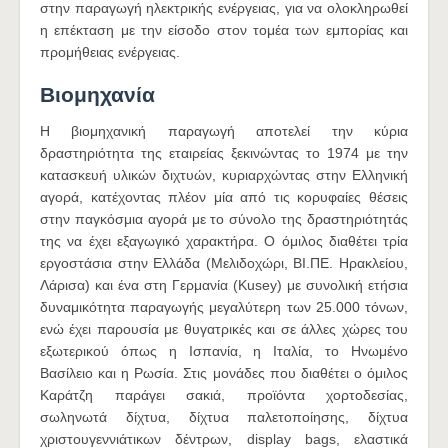
στην παραγωγή ηλεκτρικής ενέργειας, για να ολοκληρωθεί
η επέκταση με την είσοδο στον τομέα των εμπορίας και
προμήθειας ενέργειας.
Βιομηχανία
Η βιομηχανική παραγωγή αποτελεί την κύρια
δραστηριότητα της εταιρείας ξεκινώντας το 1974 με την
κατασκευή υλικών διχτυών, κυριαρχώντας στην Ελληνική
αγορά, κατέχοντας πλέον μία από τις κορυφαίες θέσεις
στην παγκόσμια αγορά με το σύνολο της δραστηριότητάς
της να έχει εξαγωγικό χαρακτήρα. Ο όμιλος διαθέτει τρία
εργοστάσια στην Ελλάδα (Μελιδοχώρι, ΒΙ.ΠΕ. Ηρακλείου,
Λάρισα) και ένα στη Γερμανία (Kusey) με συνολική ετήσια
δυναμικότητα παραγωγής μεγαλύτερη των 25.000 τόνων,
ενώ έχει παρουσία με θυγατρικές και σε άλλες χώρες του
εξωτερικού όπως η Ισπανία, η Ιταλία, το Ηνωμένο
Βασίλειο και η Ρωσία. Στις μονάδες που διαθέτει ο όμιλος
Καράτζη παράγει σακιά, προϊόντα χορτοδεσίας,
σωληνωτά δίχτυα, δίχτυα παλετοποίησης, δίχτυα
χριστουγεννιάτικων δέντρων, display bags, ελαστικά