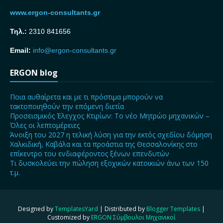
www.ergon-consultants.gr
Τηλ.:
2310 841656
Email:
info@ergon-consultants.gr
ERGON blog
Ποια αυθαίρετα και με τι πρόστιμα μπορούν να
τακτοποιηθούν την επόμενη διετία
Προσεισμικός Έλεγχος Κτιρίων: Το νέο Μητρώο μηχανικών –
Όλες οι λεπτομέρειες
Άνοιξη του 2027 η τελική λύση για την εκτός σχεδίου δόμηση
Χαλκιδική, Καβάλα και τα προάστια της Θεσσαλονίκης στο
επίκεντρο του ενδιαφέροντος ξένων επενδυτών
Τι δυσκολεύει την πώληση εξοχικών κατοικιών άνω των 150
τ.μ.
Designed by
TemplatesYard
| Distributed by
Blogger Templates
|
Customized by
ERGON Σύμβουλοι Μηχανικοί