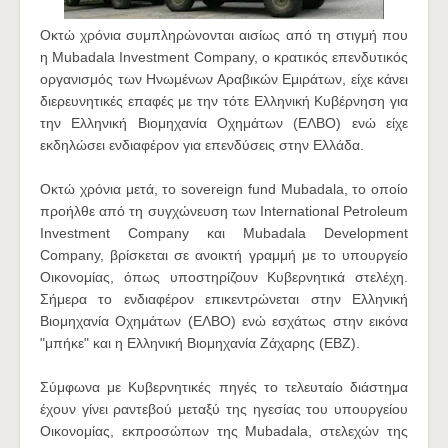
Οκτώ χρόνια συμπληρώνονται αισίως από τη στιγμή που
η Mubadala Investment Company, ο κρατικός επενδυτικός
οργανισμός των Ηνωμένων Αραβικών Εμιράτων, είχε κάνει
διερευνητικές επαφές με την τότε Ελληνική Κυβέρνηση για
την Ελληνική Βιομηχανία Οχημάτων (ΕΛΒΟ) ενώ είχε
εκδηλώσει ενδιαφέρον για επενδύσεις στην Ελλάδα.
Οκτώ χρόνια μετά, τo sovereign fund Mubadala, το οποίο
προήλθε από τη συγχώνευση των International Petroleum
Investment Company και Mubadala Development
Company, βρίσκεται σε ανοικτή γραμμή με το υπουργείο
Οικονομίας, όπως υποστηρίζουν Κυβερνητικά στελέχη.
Σήμερα το ενδιαφέρον επικεντρώνεται στην Ελληνική
Βιομηχανία Οχημάτων (ΕΛΒΟ) ενώ εσχάτως στην εικόνα
"μπήκε" και η Ελληνική Βιομηχανία Ζάχαρης (ΕΒΖ).
Σύμφωνα με Κυβερνητικές πηγές το τελευταίο διάστημα
έχουν γίνει ραντεβού μεταξύ της ηγεσίας του υπουργείου
Οικονομίας, εκπροσώπων της Mubadala, στελεχών της