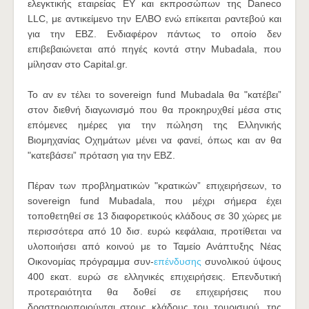
ελεγκτικής εταιρείας EY και εκπροσώπων της Daneco
LLC, με αντικείμενο την ΕΛΒΟ ενώ επίκειται ραντεβού και
για την ΕΒΖ. Ενδιαφέρον πάντως το οποίο δεν
επιβεβαιώνεται από πηγές κοντά στην Mubadala, που
μίλησαν στο Capital.gr.
Το αν εν τέλει το sovereign fund Mubadala θα "κατέβει”
στον διεθνή διαγωνισμό που θα προκηρυχθεί μέσα στις
επόμενες ημέρες για την πώληση της Ελληνικής
Βιομηχανίας Οχημάτων μένει να φανεί, όπως και αν θα
"κατεβάσει” πρόταση για την ΕΒΖ.
Πέραν των προβληματικών "κρατικών” επιχειρήσεων, το
sovereign fund Mubadala, που μέχρι σήμερα έχει
τοποθετηθεί σε 13 διαφορετικούς κλάδους σε 30 χώρες με
περισσότερα από 10 δισ. ευρώ κεφάλαια, προτίθεται να
υλοποιήσει από κοινού με το Ταμείο Ανάπτυξης Νέας
Οικονομίας πρόγραμμα συν-
επένδυσης
συνολικού ύψους
400 εκατ. ευρώ σε ελληνικές επιχειρήσεις. Επενδυτική
προτεραιότητα θα δοθεί σε επιχειρήσεις που
δραστηριοποιούνται στους κλάδους του τουρισμού, της