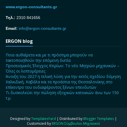
www.ergon-consultants.gr
Τηλ.:
2310 841656
Email:
info@ergon-consultants.gr
ERGON blog
Ποια αυθαίρετα και με τι πρόστιμα μπορούν να
τακτοποιηθούν την επόμενη διετία
Προσεισμικός Έλεγχος Κτιρίων: Το νέο Μητρώο μηχανικών –
Όλες οι λεπτομέρειες
Άνοιξη του 2027 η τελική λύση για την εκτός σχεδίου δόμηση
Χαλκιδική, Καβάλα και τα προάστια της Θεσσαλονίκης στο
επίκεντρο του ενδιαφέροντος ξένων επενδυτών
Τι δυσκολεύει την πώληση εξοχικών κατοικιών άνω των 150
τ.μ.
Designed by
TemplatesYard
| Distributed by
Blogger Templates
|
Customized by
ERGON Σύμβουλοι Μηχανικοί