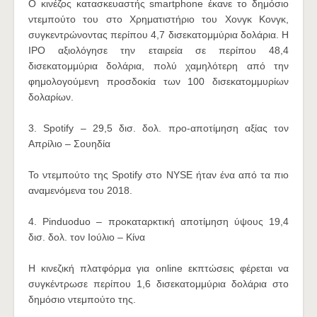
Ο κινέζος κατασκευαστής smartphone έκανε το δημόσιο
ντεμπούτο του στο Χρηματιστήριο του Χονγκ Κονγκ,
συγκεντρώνοντας περίπου 4,7 δισεκατομμύρια δολάρια. Η
IPO αξιολόγησε την εταιρεία σε περίπου 48,4
δισεκατομμύρια δολάρια, πολύ χαμηλότερη από την
φημολογούμενη προσδοκία των 100 δισεκατομμυρίων
δολαρίων.
3. Spotify – 29,5 δισ. δολ. προ-αποτίμηση αξίας τον
Απρίλιο – Σουηδία
Το ντεμπούτο της Spotify στο NYSE ήταν ένα από τα πιο
αναμενόμενα του 2018.
4. Pinduoduo – προκαταρκτική αποτίμηση ύψους 19,4
δισ. δολ. τον Ιούλιο – Κίνα
Η κινεζική πλατφόρμα για online εκπτώσεις φέρεται να
συγκέντρωσε περίπου 1,6 δισεκατομμύρια δολάρια στο
δημόσιο ντεμπούτο της.