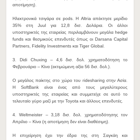
αποτίμηση).
Ηλεκτρονικά τσιγάρα σε pods. Η Altria απέκτησε μερίδιο
35% στη Juul για 12,8 δισ. Δολάρια. Οι άλλοι
υποστηρικτές της εταιρείας περιλαμβάνουν μεγάλα hedge
funds και θεσμικούς επενδυτές όπως οι Darsana Capital
Partners, Fidelity Investments και Tiger Global.
3. Didi Chuxing – 4,6 δισ. δολ. χρηματοδότηση το
Φεβρουάριο – Κίνα (εκτιμώμενη αξία 56 δισ. δολ.).
Ο μεγάλος παίκτης στο χώρο του ridesharing στην Ασία.
Η SoftBank είναι ένας από τους μεγαλύτερους
υποστηρικτές της εταιρείας και συμμετείχε σε αυτό το
τελευταίο γύρο μαζί με την Toyota και άλλους επενδυτές.
4. Weltmeister – 3,18 δισ. δολ. χρηματοδότησης τον
Απρίλιο – Κίνα (η αποτίμηση δεν είναι διαθέσιμη).
Η επιχείρηση έχει την έδρα της στη Σαγκάη και