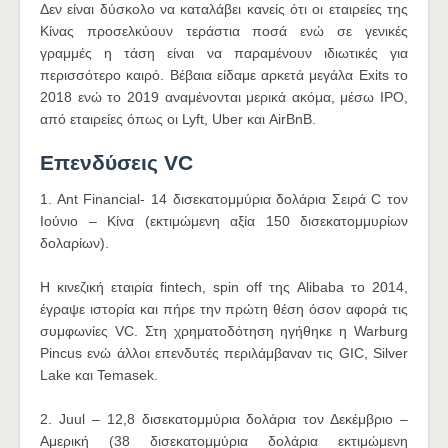
Δεν είναι δύσκολο να καταλάβει κανείς ότι οι εταιρείες της
Κίνας προσελκύουν τεράστια ποσά ενώ σε γενικές
γραμμές η τάση είναι να παραμένουν ιδιωτικές για
περισσότερο καιρό. Βέβαια είδαμε αρκετά μεγάλα Exits το
2018 ενώ το 2019 αναμένονται μερικά ακόμα, μέσω IPO,
από εταιρείες όπως οι Lyft, Uber και AirBnB.
Επενδύσεις VC
1. Ant Financial- 14 δισεκατομμύρια δολάρια Σειρά C τον
Ιούνιο – Κίνα (εκτιμώμενη αξία 150 δισεκατομμυρίων
δολαρίων).
Η κινεζική εταιρία fintech, spin off της Alibaba το 2014,
έγραψε ιστορία και πήρε την πρώτη θέση όσον αφορά τις
συμφωνίες VC. Στη χρηματοδότηση ηγήθηκε η Warburg
Pincus ενώ άλλοι επενδυτές περιλάμβαναν τις GIC, Silver
Lake και Temasek.
2. Juul – 12,8 δισεκατομμύρια δολάρια τον Δεκέμβριο –
Αμερική (38 δισεκατομμύρια δολάρια εκτιμώμενη