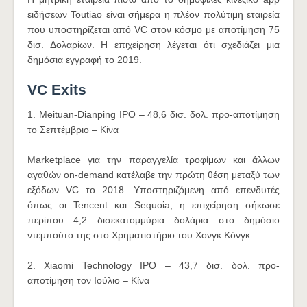
ειδήσεων Toutiao είναι σήμερα η πλέον πολύτιμη εταιρεία
που υποστηρίζεται από VC στον κόσμο με αποτίμηση 75
δισ. Δολαρίων. Η επιχείρηση λέγεται ότι σχεδιάζει μια
δημόσια εγγραφή το 2019.
VC Exits
1. Meituan-Dianping IPO – 48,6 δισ. δολ. προ-αποτίμηση
το Σεπτέμβριο – Κίνα
Marketplace για την παραγγελία τροφίμων και άλλων
αγαθών on-demand κατέλαβε την πρώτη θέση μεταξύ των
εξόδων VC το 2018. Υποστηριζόμενη από επενδυτές
όπως οι Tencent και Sequoia, η επιχείρηση σήκωσε
περίπου 4,2 δισεκατομμύρια δολάρια στο δημόσιο
ντεμπούτο της στο Χρηματιστήριο του Χονγκ Κόνγκ.
2. Xiaomi Technology IPO – 43,7 δισ. δολ. προ-
αποτίμηση τον Ιούλιο – Κίνα