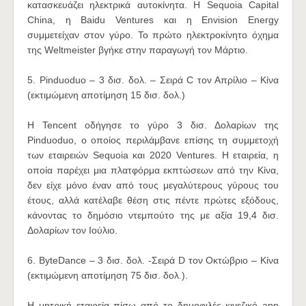
κατασκευάζει ηλεκτρικά αυτοκίνητα. Η Sequoia Capital
China, η Baidu Ventures και η Envision Energy
συμμετείχαν στον γύρο. Το πρώτο ηλεκτροκίνητο όχημα
της Weltmeister βγήκε στην παραγωγή τον Μάρτιο.
5. Pinduoduo – 3 δισ. δολ. – Σειρά C τον Απρίλιο – Κίνα
(εκτιμώμενη αποτίμηση 15 δισ. δολ.)
H Tencent οδήγησε το γύρο 3 δισ. Δολαρίων της
Pinduoduo, ο οποίος περιλάμβανε επίσης τη συμμετοχή
των εταιρειών Sequoia και 2020 Ventures. Η εταιρεία, η
οποία παρέχει μια πλατφόρμα εκπτώσεων από την Κίνα,
δεν είχε μόνο έναν από τους μεγαλύτερους γύρους του
έτους, αλλά κατέλαβε θέση στις πέντε πρώτες εξόδους,
κάνοντας το δημόσιο ντεμπούτο της με αξία 19,4 δισ.
Δολαρίων τον Ιούλιο.
6. ByteDance – 3 δισ. δολ. -Σειρά D τον Οκτώβριο – Κίνα
(εκτιμώμενη αποτίμηση 75 δισ. δολ.).
Η μητρική εταιρεία πίσω από το δημοφιλές κινεζικό app