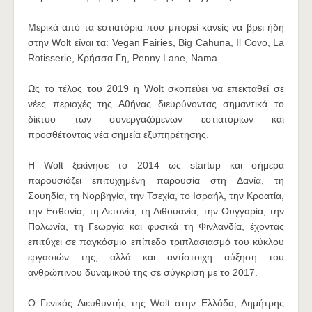
Mερικά από τα εστιατόρια που μπορεί κανείς να βρει ήδη
στην Wolt είναι τα: Vegan Fairies, Big Cahuna, Il Covo, La
Rotisserie, Κρήσσα Γη, Penny Lane, Nama.
Ως το τέλος του 2019 η Wolt σκοπεύει να επεκταθεί σε
νέες περιοχές της Αθήνας διευρύνοντας σημαντικά το
δίκτυο των συνεργαζόμενων εστιατορίων και
προσθέτοντας νέα σημεία εξυπηρέτησης.
H Wolt ξεκίνησε το 2014 ως startup και σήμερα
παρουσιάζει επιτυχημένη παρουσία στη Δανία, τη
Σουηδία, τη Νορβηγία, την Τσεχία, το Ισραήλ, την Κροατία,
την Εσθονία, τη Λετονία, τη Λιθουανία, την Ουγγαρία, την
Πολωνία, τη Γεωργία και φυσικά τη Φινλανδία, έχοντας
επιτύχει σε παγκόσμιο επίπεδο τριπλασιασμό του κύκλου
εργασιών της, αλλά και αντίστοιχη αύξηση του
ανθρώπινου δυναμικού της σε σύγκριση με το 2017.
O Γενικός Διευθυντής της Wolt στην Ελλάδα, Δημήτρης