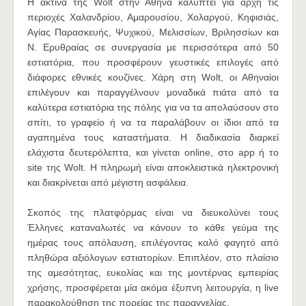
H ακτίνα της Wolt στην Αθήνα καλύπτει για αρχή τις
περιοχές Χαλανδρίου, Αμαρουσίου, Χολαργού, Κηφισιάς,
Αγίας Παρασκευής, Ψυχικού, Μελισσίων, Βριλησσίων και
Ν. Ερυθραίας σε συνεργασία με περισσότερα από 50
εστιατόρια, που προσφέρουν γευστικές επιλογές από
διάφορες εθνικές κουζίνες. Xάρη στη Wolt, οι Αθηναίοι
επιλέγουν και παραγγέλνουν μοναδικά πιάτα από τα
καλύτερα εστιατόρια της πόλης για να τα απολαύσουν στο
σπίτι, το γραφείο ή να τα παραλάβουν οι ίδιοι από τα
αγαπημένα τους καταστήματα. H διαδικασία διαρκεί
ελάχιστα δευτερόλεπτα, και γίνεται online, στο app ή το
site της Wolt. H πληρωμή είναι αποκλειστικά ηλεκτρονική
και διακρίνεται από μέγιστη ασφάλεια.
Σκοπός της πλατφόρμας είναι να διευκολύνει τους
Έλληνες καταναλωτές να κάνουν το κάθε γεύμα της
ημέρας τους απόλαυση, επιλέγοντας καλό φαγητό από
πληθώρα αξιόλογων εστιατορίων. Επιπλέον, στο πλαίσιο
της αμεσότητας, ευκολίας και της μοντέρνας εμπειρίας
χρήσης, προσφέρεται μία ακόμα έξυπνη λειτουργία, η live
παρακολούθηση της πορείας της παραγγελίας.