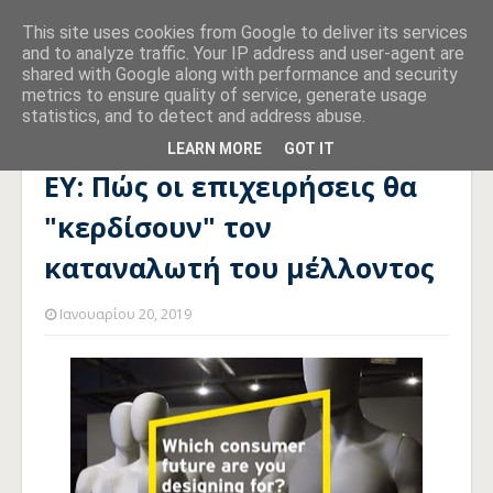
This site uses cookies from Google to deliver its services
and to analyze traffic. Your IP address and user-agent are
shared with Google along with performance and security
metrics to ensure quality of service, generate usage
statistics, and to detect and address abuse.
Αρχική σελίδα
ΤΕΧΝΟΛΟΓΙΑ
ΕΥ: Πώς οι επιχειρήσεις θα
"κερδίσουν" τον καταναλωτή του μέλλοντος
LEARN MORE
GOT IT
ΕΥ: Πώς οι επιχειρήσεις θα
"κερδίσουν" τον
καταναλωτή του μέλλοντος
Ιανουαρίου 20, 2019