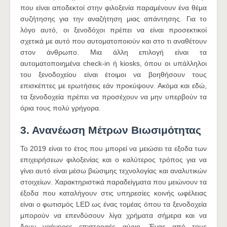
που είναι αποδεκτοί στην φιλοξενία παραμένουν ένα θέμα
συζήτησης για την αναζήτηση μιας απάντησης. Για το
λόγο αυτό, οι ξενοδόχοι πρέπει να είναι προσεκτικοί
σχετικά με αυτό που αυτοματοποιούν και στο τι αναθέτουν
στον άνθρωπο. Μια άλλη επιλογή είναι τα
αυτοματοποιημένα check-in ή kiosks, όπου οι υπάλληλοι
του ξενοδοχείου είναι έτοιμοι να βοηθήσουν τους
επισκέπτες με ερωτήσεις εάν προκύψουν. Ακόμα και εδώ,
τα ξενοδοχεία πρέπει να προσέχουν να μην υπερβούν τα
όρια τους πολύ γρήγορα.
3. Ανανέωση Μέτρων Βιωσιμότητας
Το 2019 είναι το έτος που μπορεί να μειώσει τα εξοδα των
επιχειρήσεων φιλοξενίας και ο καλύτερος τρόπος για να
γίνει αυτό είναι μέσω βιώσιμης τεχνολογίας και αναλυτικών
στοιχείων. Χαρακτηριστικά παραδείγματα που μειώνουν τα
έξοδα που καταλήγουν στις υπηρεσίες κοινής ωφέλειας
είναι ο φωτισμός LED ως ένας τομέας όπου τα ξενοδοχεία
μπορούν να επενδύσουν λίγα χρήματα σήμερα και να
δουν γρήγορες επιστροφές αύριο. Ένας από τους