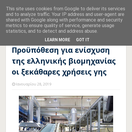
This site uses cookies from Google to deliver its services
and to analyze traffic. Your IP address and user-agent are
shared with Google along with performance and security
metrics to ensure quality of service, generate usage
statistics, and to detect and address abuse.
Αρχική σελίδα
ΧΩΡΟΤΑΞΙΑ
Προϋπόθεση για ενίσχυση της
ελληνικής βιομηχανίας οι ξεκάθαρες χρήσεις γης
LEARN MORE
GOT IT
Προϋπόθεση για ενίσχυση
της ελληνικής βιομηχανίας
οι ξεκάθαρες χρήσεις γης
Ιανουαρίου 28, 2019