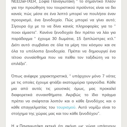
NEEDaFIXER, Σοφία Παναγιωτάκη “ το σημαντικό πλέον
για την προώθηση του τουριστικού προϊόντος είναι να δει
κανείς πώς μέσα σε ένα λεπτό μπορεί να πουλήσει έναν
προορισμό, ένα ξενοδοχείο. Πώς μπορεί να γίνει αυτό;
Σίγουρα όχι με το να δίνει κανείς πληροφορίες για το “
ποιοι είμαστε”. Κανένα ξενοδοχείο δεν πρέπει να λέει για
παράδειγμα “ έχουμε 30 δωμάτια, 15 ξαπλώστρες κτλ.”
Διότι αυτό συμβαίνει σε όλα τα μέρη του κόσμου και σε
όλα τα υπόλοιπα ξενοδοχεία. Πρέπει να δημιουργεί ένα
τέτοιο συναίσθημα που να πείθει τον ταξιδιώτη να το
επιλέξει”.
Όπως ανέφερε χαρακτηριστικά, “ υπάρχουν μόνο 7 νότες
με τις οποίες έχουμε φτιάξει εκατομμύρια τραγούδια. Κάθε
μια από αυτές τις μουσικές όμως, μας προκαλεί
διαφορετικά συναισθήματα. Ακριβώς το ίδιο πράγμα
πρέπει να σκέφτεται λοιπόν και ο κάθε ξενοδόχος και ο
κάθε επαγγελματίας του
τουρισμού
. Αυτό νομίζω είναι το
στοίχημα της χώρας μας και του κάθε ξενοδόχου”.
Η κ.Παναγιωτάκη εκτιμά ότι ακόμη ως χώρα υπάρχουν