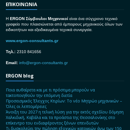
ΕΠΙΚΟΙΝΩΝΙΑ
H
ERGON Σ
ύμβουλοι Μηχανικοί
είναι ένα σύγχρονο τεχνικό
γραφείο που πλαισιώνεται από έμπειρους μηχανικούς όλων των
ειδικοτήτων και εξειδικευμένα τεχνικά συνεργεία.
www.ergon-consultants.gr
Τηλ.:
2310 841656
Email:
info@ergon-consultants.gr
ERGON blog
Ποια αυθαίρετα και με τι πρόστιμα μπορούν να
τακτοποιηθούν την επόμενη διετία
Προσεισμικός Έλεγχος Κτιρίων: Το νέο Μητρώο μηχανικών –
Όλες οι λεπτομέρειες
Άνοιξη του 2027 η τελική λύση για την εκτός σχεδίου δόμηση
Χαλκιδική, Καβάλα και τα προάστια της Θεσσαλονίκης στο
επίκεντρο του ενδιαφέροντος ξένων επενδυτών
Τι δυσκολεύει την πώληση εξοχικών κατοικιών άνω των 150