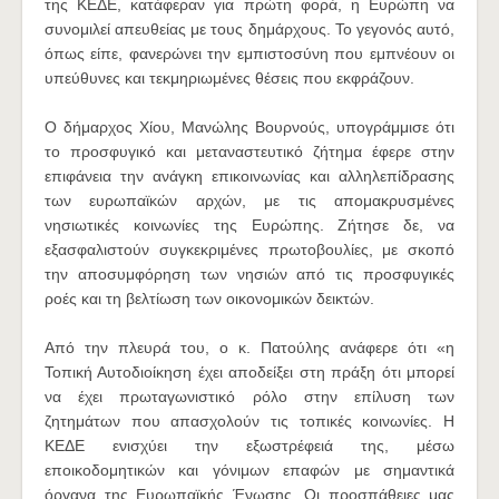
της ΚΕΔΕ, κατάφεραν για πρώτη φορά, η Ευρώπη να
συνομιλεί απευθείας με τους δημάρχους. Το γεγονός αυτό,
όπως είπε, φανερώνει την εμπιστοσύνη που εμπνέουν οι
υπεύθυνες και τεκμηριωμένες θέσεις που εκφράζουν.
Ο δήμαρχος Χίου, Μανώλης Βουρνούς, υπογράμμισε ότι
το προσφυγικό και μεταναστευτικό ζήτημα έφερε στην
επιφάνεια την ανάγκη επικοινωνίας και αλληλεπίδρασης
των ευρωπαϊκών αρχών, με τις απομακρυσμένες
νησιωτικές κοινωνίες της Ευρώπης. Ζήτησε δε, να
εξασφαλιστούν συγκεκριμένες πρωτοβουλίες, με σκοπό
την αποσυμφόρηση των νησιών από τις προσφυγικές
ροές και τη βελτίωση των οικονομικών δεικτών.
Από την πλευρά του, ο κ. Πατούλης ανάφερε ότι «η
Τοπική Αυτοδιοίκηση έχει αποδείξει στη πράξη ότι μπορεί
να έχει πρωταγωνιστικό ρόλο στην επίλυση των
ζητημάτων που απασχολούν τις τοπικές κοινωνίες. Η
ΚΕΔΕ ενισχύει την εξωστρέφειά της, μέσω
εποικοδομητικών και γόνιμων επαφών με σημαντικά
όργανα της Ευρωπαϊκής Ένωσης. Οι προσπάθειες μας