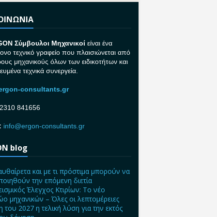
ΚΟΙΝΩΝΙΑ
GON Σ
ύμβουλοι Μηχανικοί
είναι ένα
ονο τεχνικό γραφείο που πλαισιώνεται από
ρους μηχανικούς όλων των ειδικοτήτων και
κευμένα τεχνικά συνεργεία.
rgon-consultants.gr
2310 841656
:
info@ergon-consultants.gr
N blog
αυθαίρετα και με τι πρόστιμα μπορούν να
ποιηθούν την επόμενη διετία
ισμικός Έλεγχος Κτιρίων: Το νέο
ο μηχανικών – Όλες οι λεπτομέρειες
η του 2027 η τελική λύση για την εκτός