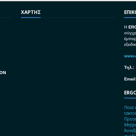
ΧΑΡΤΗΣ
ΕΠΙ
H
ER
σύγχρ
έμπει
εξειδι
www.e
Τηλ.:
GON
Email
ERGO
Ποια 
τακτο
Προσε
Μητρώ
Άνοιξ