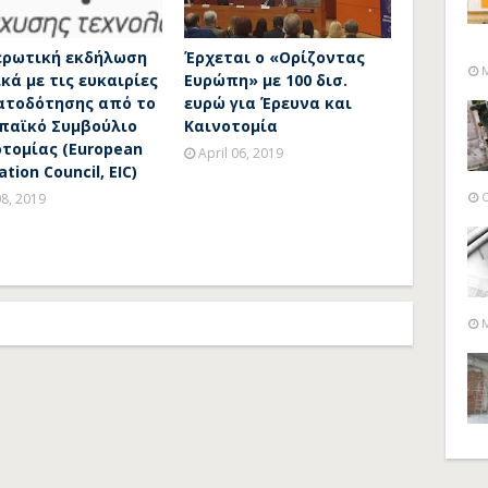
ερωτική εκδήλωση
Έρχεται ο «Ορίζοντας
M
κά με τις ευκαιρίες
Ευρώπη» με 100 δισ.
ατοδότησης από το
ευρώ για Έρευνα και
παϊκό Συμβούλιο
Καινοτομία
τομίας (European
April 06, 2019
ation Council, EIC)
O
08, 2019
M