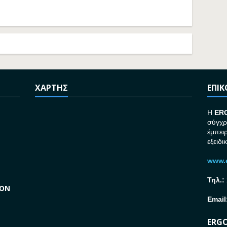
ΧΑΡΤΗΣ
ΕΠΙ
H
ER
σύγχρ
έμπει
εξειδι
www.e
Τηλ.:
GON
Email
ERGO