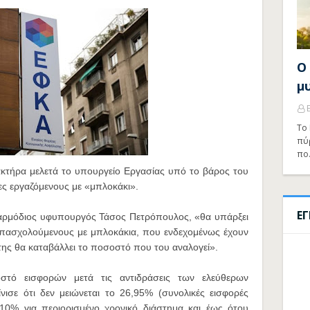
Ο
μ
Το 
πύ
πο
ακτήρα μελετά το υπουργείο Εργασίας υπό το βάρος του
ες εργαζόμενους με «μπλοκάκι».
Ε
 αρμόδιος υφυπουργός Τάσος Πετρόπουλος, «θα υπάρξει
 απασχολούμενους με μπλοκάκια, που ενδεχομένως έχουν
της θα καταβάλλει το ποσοστό που του αναλογεί».
στό εισφορών μετά τις αντιδράσεις των ελεύθερων
νισε ότι δεν μειώνεται το 26,95% (συνολικές εισφορές
 10% για περιορισμένο χρονικό διάστημα και έως ότου