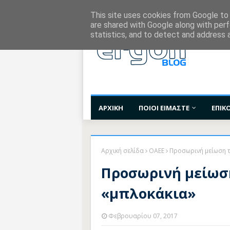
Χορηγίες Επικοινωνίας
Όροι Χρήσης
Επι
This site uses cookies from Google to d
are shared with Google along with perf
statistics, and to detect and address 
ΑΡΧΙΚΗ
ΠΟΙΟΙ ΕΙΜΑΣΤΕ
ΕΠΙΚ
Αρχική σελίδα
ΟΑΕΕ
Προσωρινή μείωση 
Προσωρινή μείωσ
«μπλοκάκια»
Φεβρουαρίου 07, 2017