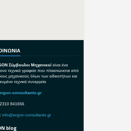
ΚΟΙΝΩΝΙΑ
GON Σ
ύμβουλοι Μηχανικοί
είναι ένα
ονο τεχνικό γραφείο που πλαισιώνεται από
ρους μηχανικούς όλων των ειδικοτήτων και
κευμένα τεχνικά συνεργεία.
rgon-consultants.gr
2310 841656
:
info@ergon-consultants.gr
N blog