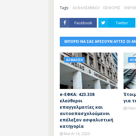
Tags:
ΑΣΦΑΛΙΣΜΕΝΟΙ
ΕΙΣΦΟΡΕΣ
ΕΛΕΥΘ
Facebook
Twitter
ΜΠΟΡΕΙ ΝΑ ΣΑΣ ΑΡΕΣΟΥΝ ΑΥΤΕΣ ΟΙ Α
ΑΣΦΑΛΙΣΗ
ΑΣ
e-ΕΦΚΑ: 423.338
Έτοι
ελεύθεροι
για τ
επαγγελματίες και
Febr
αυτοαπασχολούμενοι
επέλεξαν ασφαλιστική
κατηγορία
March 16, 2020