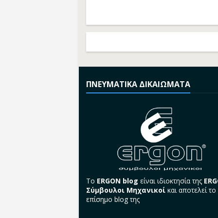
ΠΝΕΥΜΑΤΙΚΑ ΔΙΚΑΙΩΜΑΤΑ
Το
ERGON blog
είναι ιδιοκτησία της
ER
Σύμβουλοι Μηχανικοί
και αποτελεί το
επίσημο blog της