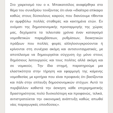
Στο χαιρετισμό του ο κ. Μπακατσέλος αναφέρθηκε στο
θέμα του συνεδρίου τονίζοντας ότι είναι «ιδιαίτερα επίκαιρο
καθώς στους δύσκολους καιρούς που διανύουμε τίθενται
εν αμφιβόλω πολλές σταθερές και κεκτημένα ετών. Εν
ονόματι της δημοσιονομικής προσαρμογής της χώρας
μας, δεχόμαστε τα τελευταία χρόνια έναν καταιγισμό
νομοθετικών παρεμβάσεων, ρυθμίσεων, διοικητικών
πράξεων που πολλές φορές αλληλοσυγκρούονται ή
κρίνονται στη συνέχεια ακόμη και αντισυνταγματικές, με
αποτέλεσμα να δημιουργείται σύγχυση όχι μόνο στους
δημόσιους λειτουργούς και τους πολίτες αλλά ακόμη και
σε νομικούς. Την ίδια στιγμή, παρατηρούμε μια
ελαστικότητα στην τήρηση και εφαρμογή της κείμενης
νομοθεσίας με κριτήρια που είναι προφανές ότι βασίζονται
και πάλι στην επίτευξη δημοσιονομικών στόχων. Αυτό το
περιβάλλον καθιστά την άσκηση κάθε επιχειρηματικής
δραστηριότητας πολύ δυσκολότερη και προφανώς, τελικά,
αντιστρατεύεται την οικονομική ανάπτυξη καθώς απωθεί
νέες παραγωγικές επενδύσεις».