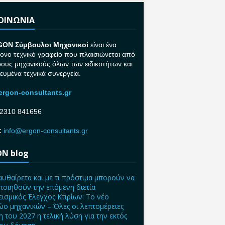
ΚΟΙΝΩΝΙΑ
GON Σ
ύμβουλοι Μηχανικοί
είναι ένα
ονο τεχνικό γραφείο που πλαισιώνεται από
ρους μηχανικούς όλων των ειδικοτήτων και
κευμένα τεχνικά συνεργεία.
rgon-consultants.gr
2310 841656
:
info@ergon-consultants.gr
N blog
αυθαίρετα και με τι πρόστιμα μπορούν να
ποιηθούν την επόμενη διετία
ισμικός Έλεγχος Κτιρίων: Το νέο
ο μηχανικών – Όλες οι λεπτομέρειες
η του 2027 η τελική λύση για την εκτός