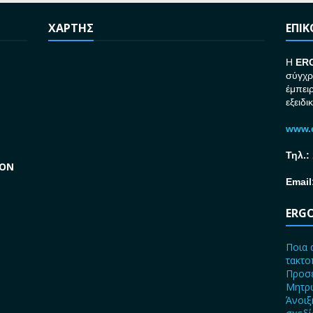
ΧΑΡΤΗΣ
ΕΠΙ
H
ER
σύγχρ
έμπει
εξειδι
www.e
Τηλ.:
GON
Email
ERGO
Ποια 
τακτο
Προσε
Μητρώ
Άνοιξ