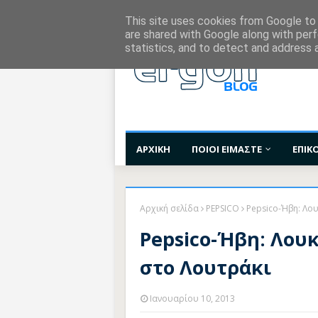
Χορηγίες Επικοινωνίας
Όροι Χρήσης
Επι
This site uses cookies from Google to d
are shared with Google along with perf
statistics, and to detect and address 
ΑΡΧΙΚΗ
ΠΟΙΟΙ ΕΙΜΑΣΤΕ
ΕΠΙΚ
Αρχική σελίδα
PEPSICO
Pepsico-Ήβη: Λο
Pepsico-Ήβη: Λουκ
στο Λουτράκι
Ιανουαρίου 10, 2013