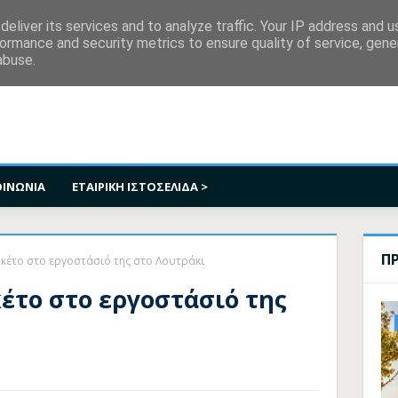
κοινωνία
eliver its services and to analyze traffic. Your IP address and 
ormance and security metrics to ensure quality of service, gen
abuse.
ΟΙΝΩΝΙΑ
ΕΤΑΙΡΙΚΗ ΙΣΤΟΣΕΛΙΔΑ >
Π
υκέτο στο εργοστάσιό της στο Λουτράκι
έτο στο εργοστάσιό της