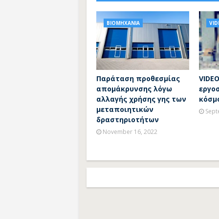
ΒΙΟΜΗΧΑΝΙΑ
VID
Παράταση προθεσμίας
VIDEO
απομάκρυνσης λόγω
εργο
αλλαγής χρήσης γης των
κόσμ
μεταποιητικών
Sept
δραστηριοτήτων
November 16, 2022