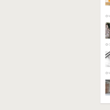
M
O
M