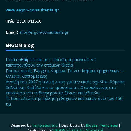
www.ergon-consultants.gr
Τηλ.:
2310 841656
Email:
info@ergon-consultants.gr
ERGON blog
Ποια αυθαίρετα και με τι πρόστιμα μπορούν να
τακτοποιηθούν την επόμενη διετία
Προσεισμικός Έλεγχος Κτιρίων: Το νέο Μητρώο μηχανικών –
Όλες οι λεπτομέρειες
Άνοιξη του 2027 η τελική λύση για την εκτός σχεδίου δόμηση
Χαλκιδική, Καβάλα και τα προάστια της Θεσσαλονίκης στο
επίκεντρο του ενδιαφέροντος ξένων επενδυτών
Τι δυσκολεύει την πώληση εξοχικών κατοικιών άνω των 150
τ.μ.
Designed by
TemplatesYard
| Distributed by
Blogger Templates
|
Customized by
ERGON Σύμβουλοι Μηχανικοί