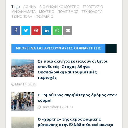
Tags:
ΑΘΗΝΑ
ΒΙΟΜΗΧΑΝΙΚΟ ΜΟΥΣΕΙΟ
ΕΡΓΟΣΤΑΣΙΟ
ΜΗΧΑΝΗΜΑΤΑ
ΜΟΥΣΕΙΟ
ΠΟΛΙΤΙΣΜΟΣ
ΤΕΧΝΟΛΟΓΙΑ
ΤΕΧΝΟΠΟΛΗ
ΦΩΤΑΕΡΙΟ
ΜΠΟΡΕΙ ΝΑ ΣΑΣ ΑΡΕΣΟΥΝ ΑΥΤΕΣ ΟΙ ΑΝΑΡΤΗΣΕΙΣ
Σε ποια ακίνητα εστιάζουν οι ξένοι
επενδυτές- Στόχος Αθήνα,
Θεσσαλονίκη και τουριστικές
περιοχές
May 14, 2025
Η Ερμού 15ος ακριβότερος δρόμος στον
κόσμο!
December 12, 2023
Ο «χάρτης» της ατμοσφαιρικής
ρύπανσης στην Ελλάδα: Οι «κόκκινες»