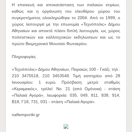
Η επισκευή και αποκατάσταση των παλαιών κτιρίων,
καθώς και η οργάνωση του ελευθέρου χώρου του
συγκροτήματος ολοκληρώθηκε το 2004. Από το 1999, ο
χώρος λειτουργεί με την επωνυμία «Τεχνόπολις» Δήμου
Αθηναίων και αποκτά πλέον διπλή λειτουργία, ως χώρος
πολιτιστικών και καλλιτεχνικών εκδηλώσεων και ως το
πρώτο Βιομηχανικό Μουσείο Φωταερίου.
Πληροφορίες
«Τεχνόπολις» Δήμου Αθηναίων, Πειραιώς 100 - Γκάζι, τηλ.:
210 3475518, 210 3453548. Τιμή εισιτηρίου από 28
Ιανουαρίου: 1 ευρώ. Πρόσβαση: μετρό: σταθμός
«Κεραμεικός», τρόλεï: No. 21 (από Ομόνοια) - στάση
«Παλαιά Αγορά», λεωφορεία: 035, 049, 811, 838, 914,
Β18, Γ18, 731, 031 - στάση «Παλαιά Αγορά».
naftemporiki.gr