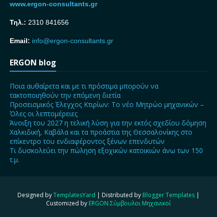
www.ergon-consultants.gr
Τηλ.:
2310 841656
Email:
info@ergon-consultants.gr
ERGON blog
Ποια αυθαίρετα και με τι πρόστιμα μπορούν να
τακτοποιηθούν την επόμενη διετία
Προσεισμικός Έλεγχος Κτιρίων: Το νέο Μητρώο μηχανικών –
Όλες οι λεπτομέρειες
Άνοιξη του 2027 η τελική λύση για την εκτός σχεδίου δόμηση
Χαλκιδική, Καβάλα και τα προάστια της Θεσσαλονίκης στο
επίκεντρο του ενδιαφέροντος ξένων επενδυτών
Τι δυσκολεύει την πώληση εξοχικών κατοικιών άνω των 150
τ.μ.
Designed by
TemplatesYard
| Distributed by
Blogger Templates
|
Customized by
ERGON Σύμβουλοι Μηχανικοί