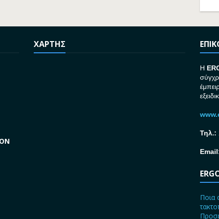
ΧΑΡΤΗΣ
ΕΠΙ
H
ER
σύγχρ
έμπει
εξειδι
www.e
Τηλ.:
GON
Email
ERGO
Ποια 
τακτο
Προσε