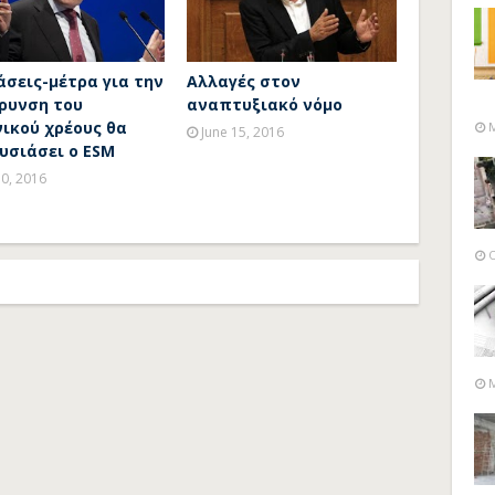
άσεις-μέτρα για την
Αλλαγές στον
ρυνση του
αναπτυξιακό νόμο
νικού χρέους θα
M
June 15, 2016
υσιάσει ο ESM
10, 2016
O
M