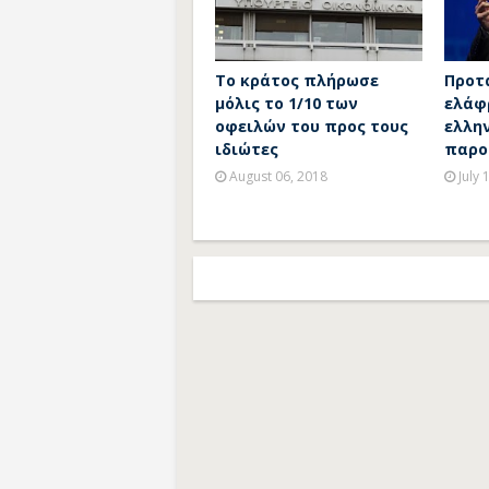
Το κράτος πλήρωσε
Προτ
μόλις το 1/10 των
ελάφ
οφειλών του προς τους
ελλη
ιδιώτες
παρο
August 06, 2018
July 