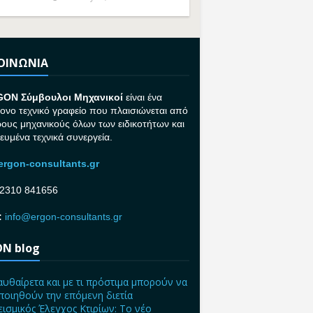
ΚΟΙΝΩΝΙΑ
GON Σ
ύμβουλοι Μηχανικοί
είναι ένα
ονο τεχνικό γραφείο που πλαισιώνεται από
ρους μηχανικούς όλων των ειδικοτήτων και
κευμένα τεχνικά συνεργεία.
rgon-consultants.gr
2310 841656
:
info@ergon-consultants.gr
N blog
αυθαίρετα και με τι πρόστιμα μπορούν να
ποιηθούν την επόμενη διετία
ισμικός Έλεγχος Κτιρίων: Το νέο