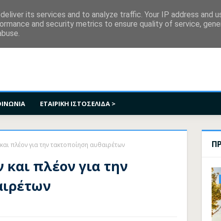
κοινωνία
eliver its services and to analyze traffic. Your IP address and 
ormance and security metrics to ensure quality of service, gen
abuse.
ΟΙΝΩΝΙΑ
ΕΤΑΙΡΙΚΗ ΙΣΤΟΣΕΛΙΔΑ >
Π
και πλέον για την τακτοποίηση αυθαιρέτων
 και πλέον για την
αιρέτων