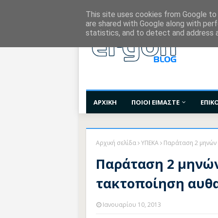
Χορηγίες Επικοινωνίας
Όροι Χρήσης
Επι
This site uses cookies from Google to d
are shared with Google along with perf
statistics, and to detect and address 
ΑΡΧΙΚΗ
ΠΟΙΟΙ ΕΙΜΑΣΤΕ
ΕΠΙΚ
Αρχική σελίδα
ΥΠΕΚΑ
Παράταση 2 μηνών 
Παράταση 2 μηνών
τακτοποίηση αυθ
Ιανουαρίου 10, 2013