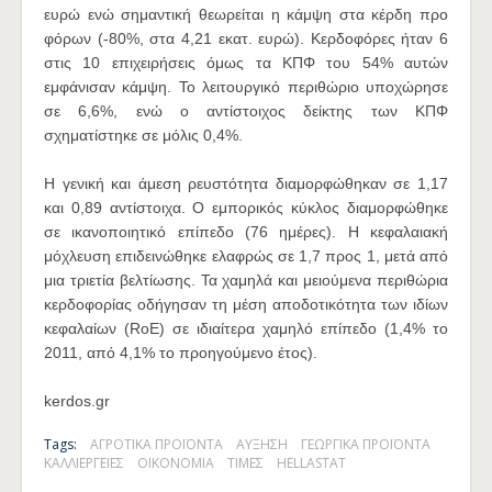
ευρώ ενώ σημαντική θεωρείται η κάμψη στα κέρδη προ
φόρων (-80%, στα 4,21 εκατ. ευρώ). Κερδοφόρες ήταν 6
στις 10 επιχειρήσεις όμως τα ΚΠΦ του 54% αυτών
εμφάνισαν κάμψη. Το λειτουργικό περιθώριο υποχώρησε
σε 6,6%, ενώ ο αντίστοιχος δείκτης των ΚΠΦ
σχηματίστηκε σε μόλις 0,4%.
Η γενική και άμεση ρευστότητα διαμορφώθηκαν σε 1,17
και 0,89 αντίστοιχα. Ο εμπορικός κύκλος διαμορφώθηκε
σε ικανοποιητικό επίπεδο (76 ημέρες). Η κεφαλαιακή
μόχλευση επιδεινώθηκε ελαφρώς σε 1,7 προς 1, μετά από
μια τριετία βελτίωσης. Τα χαμηλά και μειούμενα περιθώρια
κερδοφορίας οδήγησαν τη μέση αποδοτικότητα των ιδίων
κεφαλαίων (RoE) σε ιδιαίτερα χαμηλό επίπεδο (1,4% το
2011, από 4,1% το προηγούμενο έτος).
kerdos.gr
Tags:
ΑΓΡΟΤΙΚΑ ΠΡΟΪΟΝΤΑ
ΑΥΞΗΣΗ
ΓΕΩΡΓΙΚΑ ΠΡΟΪΟΝΤΑ
ΚΑΛΛΙΕΡΓΕΙΕΣ
ΟΙΚΟΝΟΜΙΑ
ΤΙΜΕΣ
HELLASTAT