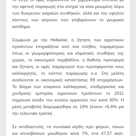
την εφετινή παραγωγή στα σιτηρά να είναι μειωμένη λόγω
των δυσμενών καιρικών συνθηκών, αλλά και του υψηλού
κόστους των εισροών που επιβαρύνουν το γεωργικό
εισόδημα.
Σύμφωνα με την Hellastat, η ζήτηση των αγροτικών
προϊόντων επηρεάζεται από ένα πλήθος παραμέτρων
όπως οι γεωμορφολογικές και κλιματικές συνθήκες της
χώρας, το οικονομικό περιβάλλον, η διεθνής προσφορά
και ζήτηση, οι τιμές παραγωγού που προσφέρονται τους
καλλιεργητές, το κόστος παραγωγής κ.α. Στη μελέτη
αναλύονται οι οικονομικές καταστάσεις 89 επιχειρήσεων.
Το δείγμα των εταιρειών καλλιέργειας, επεξεργασίας και
χονδρικής εμπορίας αγροτικών προϊόντων το 2011
σημείωσε άνοδο του κύκλου εργασιών του κατά 30%. Η
μέση μεταβολή διαμορφώθηκε σε 10% (έναντι +6,8% για
την τελευταία τριετία).
Σε αντιδιαστολή, τα συνολικά κέρδη προ φόρων, τόκων
και αποσβέσεων μειώθηκαν κατά 7%, στα 47,57 εκατ.