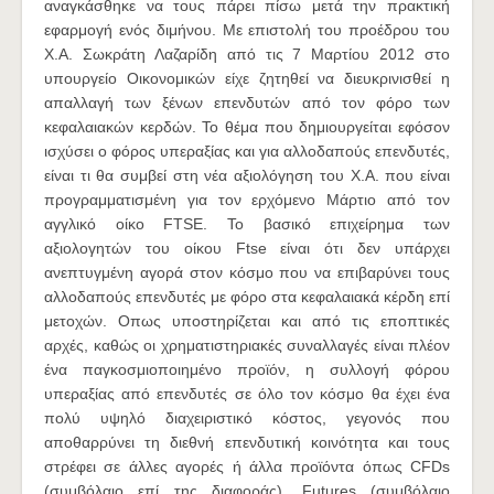
αναγκάσθηκε να τους πάρει πίσω μετά την πρακτική
εφαρμογή ενός διμήνου. Με επιστολή του προέδρου του
Χ.Α. Σωκράτη Λαζαρίδη από τις 7 Μαρτίου 2012 στο
υπουργείο Οικονομικών είχε ζητηθεί να διευκρινισθεί η
απαλλαγή των ξένων επενδυτών από τον φόρο των
κεφαλαιακών κερδών. Το θέμα που δημιουργείται εφόσον
ισχύσει ο φόρος υπεραξίας και για αλλοδαπούς επενδυτές,
είναι τι θα συμβεί στη νέα αξιολόγηση του Χ.Α. που είναι
προγραμματισμένη για τον ερχόμενο Μάρτιο από τον
αγγλικό οίκο FTSE. Το βασικό επιχείρημα των
αξιολογητών του οίκου Ftse είναι ότι δεν υπάρχει
ανεπτυγμένη αγορά στον κόσμο που να επιβαρύνει τους
αλλοδαπούς επενδυτές με φόρο στα κεφαλαιακά κέρδη επί
μετοχών. Οπως υποστηρίζεται και από τις εποπτικές
αρχές, καθώς οι χρηματιστηριακές συναλλαγές είναι πλέον
ένα παγκοσμιοποιημένο προϊόν, η συλλογή φόρου
υπεραξίας από επενδυτές σε όλο τον κόσμο θα έχει ένα
πολύ υψηλό διαχειριστικό κόστος, γεγονός που
αποθαρρύνει τη διεθνή επενδυτική κοινότητα και τους
στρέφει σε άλλες αγορές ή άλλα προϊόντα όπως CFDs
(συμβόλαιο επί της διαφοράς), Futures (συμβόλαιο