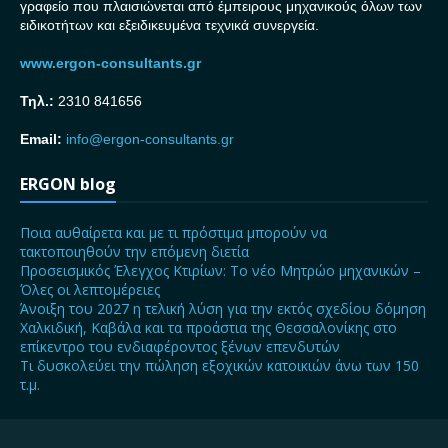
γραφείο που πλαισιώνεται από έμπειρους μηχανικούς όλων των
ειδικοτήτων και εξειδικευμένα τεχνικά συνεργεία.
www.ergon-consultants.gr
Τηλ.:
2310 841656
Email:
info@ergon-consultants.gr
ERGON blog
Ποια αυθαίρετα και με τι πρόστιμα μπορούν να
τακτοποιηθούν την επόμενη διετία
Προσεισμικός Έλεγχος Κτιρίων: Το νέο Μητρώο μηχανικών –
Όλες οι λεπτομέρειες
Άνοιξη του 2027 η τελική λύση για την εκτός σχεδίου δόμηση
Χαλκιδική, Καβάλα και τα προάστια της Θεσσαλονίκης στο
επίκεντρο του ενδιαφέροντος ξένων επενδυτών
Τι δυσκολεύει την πώληση εξοχικών κατοικιών άνω των 150
τ.μ.