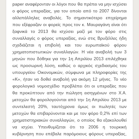
paper αναφέρονταν οι λόγοι που θα πρέπει να μην ισχύσει
ο φόρος υπεραξίας, για τον οποίο από το 2007 δίνονται
αλλεπάλληλες αναβολές. Το σημαντικότερο επιχείρημα
που εξέφραζαν οι φορείς προς τον κ. Μαυραγάνη είναι ότι
ξαφνικά το 2013 θα ισχύσει μαζί με τον φόρο στις
συναλλαγές ο φόρος υπεραξίας, ενώ στις Βρυξέλλες ήδη
σχεδιάζεται η επιβολή και του ευρωπαϊκού φόρου
χρηματοπιστωτικών συναλλαγών. Η νέα αναβολή των 3
μηνών που δόθηκε για την 1η Απριλίου 2013 επιλέχθηκε
ως προσωρινή λύση, καθώς ο αρχικός σχεδιασμός του
υπουργείου Οικονομικών, σύμφωνα με πληροφορίες της
«Κ», ήταν να δοθεί αναβολή για ακόμη 12 μήνες. Το νέο
φορολογικό νομοσχέδιο προβλέπει ότι οι υπεραξίες που
θα προκύπτουν από την πώληση εισηγμένων στο Χ.Α.
μετοχών θα φορολογούνται από την 1η Απριλίου 2013 με
συντελεστή 20%, ταυτόχρονα όμως οι πωλητές των
μετοχών θα επιβαρύνονται και με τον φόρο 0,2% επί των
χρηματιστηριακών συναλλαγών, ο οποίος θα εξακολουθεί
να ισχύει. Υπενθυμίζεται ότι το 2006 η τουρκική
κυβέρνηση που επέβαλε παρόμοιους φόρους υπεραξίας,