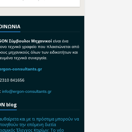
ΚΟΙΝΩΝΙΑ
GON Σ
ύμβουλοι Μηχανικοί
είναι ένα
ονο τεχνικό γραφείο που πλαισιώνεται από
ρους μηχανικούς όλων των ειδικοτήτων και
κευμένα τεχνικά συνεργεία.
rgon-consultants.gr
2310 841656
:
info@ergon-consultants.gr
N blog
αυθαίρετα και με τι πρόστιμα μπορούν να
ποιηθούν την επόμενη διετία
ισμικός Έλεγχος Κτιρίων: Το νέο