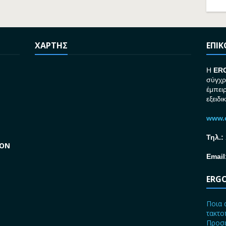
ΧΑΡΤΗΣ
ΕΠΙ
H
ER
σύγχρ
έμπει
εξειδι
www.e
Τηλ.:
GON
Email
ERGO
Ποια 
τακτο
Προσε