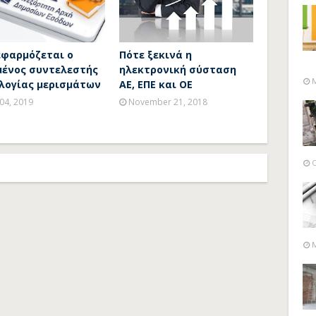
εφαρμόζεται o
Πότε ξεκινά η
μένος συντελεστής
ηλεκτρονική σύσταση
M
λογίας μερισμάτων
ΑΕ, ΕΠΕ και ΟΕ
 04, 2019
November 21, 2018
O
M