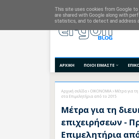
Χορηγίες Επικοινωνίας
Όροι Χρήσης
Επι
This site uses cookies from Google to d
are shared with Google along with perf
statistics, and to detect and address 
ΑΡΧΙΚΗ
ΠΟΙΟΙ ΕΙΜΑΣΤΕ
ΕΠΙΚ
Αρχική σελίδα
ΟΙΚΟΝΟΜΙΑ
Μέτρα για τη
στα Επιμελητήρια από το 2015
Μέτρα για τη διε
επιχειρήσεων - Π
Επιμελητήρια από