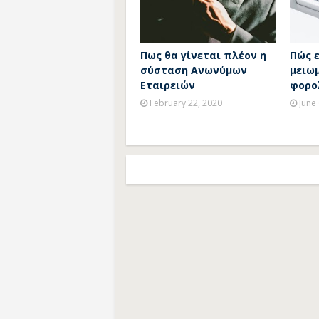
Πως θα γίνεται πλέον η
Πώς 
σύσταση Ανωνύμων
μειω
Εταιρειών
φορο
February 22, 2020
June