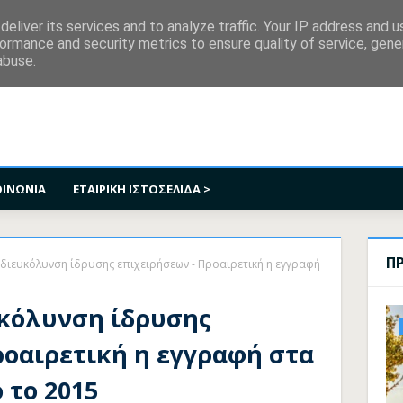
κοινωνία
eliver its services and to analyze traffic. Your IP address and 
ormance and security metrics to ensure quality of service, gen
abuse.
ΟΙΝΩΝΙΑ
ΕΤΑΙΡΙΚΗ ΙΣΤΟΣΕΛΙΔΑ >
Π
 διευκόλυνση ίδρυσης επιχειρήσεων - Προαιρετική η εγγραφή
υκόλυνση ίδρυσης
ροαιρετική η εγγραφή στα
 το 2015