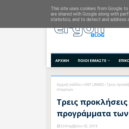
Χορηγίες Επικοινωνίας
Όροι Χρήσης
Επι
This site uses cookies from Google to d
are shared with Google along with perf
statistics, and to detect and address 
ΑΡΧΙΚΗ
ΠΟΙΟΙ ΕΙΜΑΣΤΕ
ΕΠΙΚ
Αρχική σελίδα
UNIT LINKED
Τρεις προκλή
εταιρειών
Τρεις προκλήσεις 
προγράμματα των
Σεπτεμβρίου 02, 2019