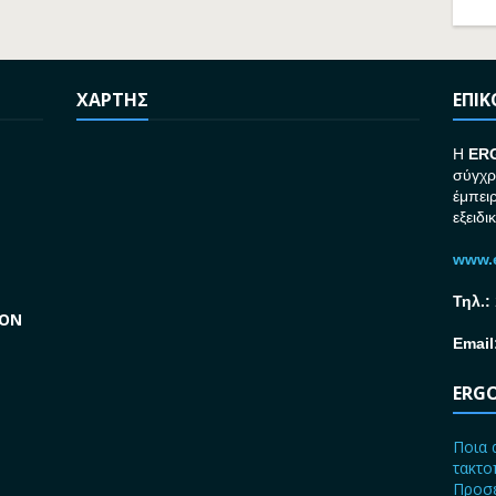
ΧΑΡΤΗΣ
ΕΠΙ
H
ER
σύγχρ
έμπει
εξειδι
www.e
Τηλ.:
GON
Email
ERGO
Ποια 
τακτο
Προσε