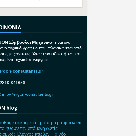
ΚΟΙΝΩΝΙΑ
GON Σ
ύμβουλοι Μηχανικοί
είναι ένα
ονο τεχνικό γραφείο που πλαισιώνεται από
ρους μηχανικούς όλων των ειδικοτήτων και
κευμένα τεχνικά συνεργεία.
rgon-consultants.gr
2310 841656
:
info@ergon-consultants.gr
N blog
αυθαίρετα και με τι πρόστιμα μπορούν να
ποιηθούν την επόμενη διετία
ισμικός Έλεγχος Κτιρίων: Το νέο