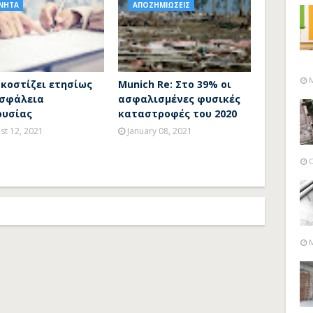
ΙΝΗΤΑ
ΑΠΟΖΗΜΙΩΣΕΙΣ
M
 κοστίζει ετησίως
Munich Re: Στο 39% οι
ασφάλεια
ασφαλισμένες φυσικές
ουσίας
καταστροφές του 2020
st 12, 2021
January 08, 2021
O
M