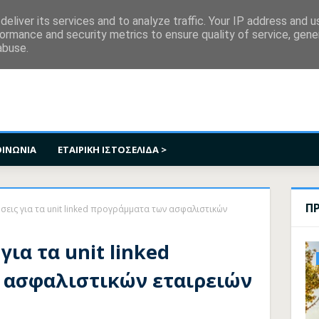
κοινωνία
eliver its services and to analyze traffic. Your IP address and 
ormance and security metrics to ensure quality of service, gen
abuse.
ΟΙΝΩΝΙΑ
ΕΤΑΙΡΙΚΗ ΙΣΤΟΣΕΛΙΔΑ >
Π
σεις για τα unit linked προγράμματα των ασφαλιστικών
για τα unit linked
 ασφαλιστικών εταιρειών