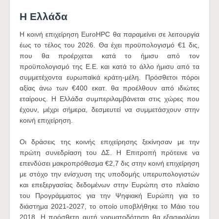
H Ελλάδα
H κοινή επιχείρηση EuroHPC θα παραμείνει σε λειτουργία
έως το τέλος του 2026. Θα έχει προϋπολογισμό €1 δις,
που θα προέρχεται κατά το ήμισυ από τον
προϋπολογισμό της Ε.Ε. και κατά το άλλο ήμισυ από τα
συμμετέχοντα ευρωπαϊκά κράτη-μέλη. Πρόσθετοι πόροι
αξίας άνω των €400 εκατ. θα προέλθουν από ιδιώτες
εταίρους. Η Ελλάδα συμπεριλαμβάνεται στις χώρες που
έχουν, μέχρι σήμερα, δεσμευτεί να συμμετάσχουν στην
κοινή επιχείρηση.
Oι δράσεις της κοινής επιχείρησης ξεκίνησαν με την
πρώτη συνεδρίαση του ΔΣ. Η Επιτροπή πρότεινε να
επενδύσει μακροπρόθεσμα €2,7 δις στην κοινή επιχείρηση
με στόχο την ενίσχυση της υποδομής υπερυπολογιστών
και επεξεργασίας δεδομένων στην Ευρώπη στο πλαίσιο
του Προγράμματος για την Ψηφιακή Ευρώπη για το
διάστημα 2021-2027, το οποίο υποβλήθηκε το Μάιο του
2018. Η πρόσθετη αυτή χρηματοδότηση θα εξασφαλίσει