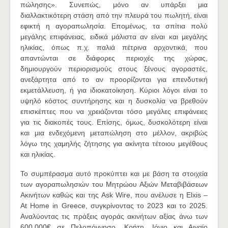
πώλησης». Συνεπώς, μόνο αν υπάρξει μια
διαλλακτικότερη στάση από την πλευρά του πωλητή, είναι
εφικτή η αγοραπωλησία. Επομένως, τα σπίτια πολύ
μεγάλης επιφάνειας, ειδικά μάλιστα αν είναι και μεγάλης
ηλικίας, όπως π.χ. παλιά πέτρινα αρχοντικά, που
απαντώνται σε διάφορες περιοχές της χώρας,
δημιουργούν περιορισμούς στους ξένους αγοραστές,
ανεξάρτητα από το αν προορίζονται για επενδυτική
εκμετάλλευση, ή για ιδιοκατοίκηση. Κύριοι λόγοι είναι το
υψηλό κόστος συντήρησης και η δυσκολία να βρεθούν
επισκέπτες που να χρειάζονται τόσο μεγάλες επιφάνειες
για τις διακοπές τους. Επίσης, όμως, δυσκολότερη είναι
και μια ενδεχόμενη μεταπώληση στο μέλλον, ακριβώς
λόγω της χαμηλής ζήτησης για ακίνητα τέτοιου μεγέθους
και ηλικίας.
Το συμπέρασμα αυτό προκύπτει και με βάση τα στοιχεία
των αγοραπωλησιών του Μητρώου Αξιών Μεταβιβάσεων
Ακινήτων καθώς και της Ask Wire, που ανέλυσε η Elxis –
At Home in Greece, συγκρίνοντας το 2023 και το 2025.
Αναλύοντας τις πράξεις αγοράς ακινήτων αξίας άνω των
600.000€ σε Πελοπόννησο, Κρήτη, Ιόνιο και Αιγαίο