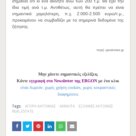
σημαίνει ότι κι ένα ακίνητο άνω των 200 τ.μ. θα έχει την
ίδια τιμή ανά τ.μ. Αντιθέτως, αυτή θα πρέπει να είναι
σημαντικά χαμηλότερη, π.χ. 2.000-2.500 ευρώ/τ.μ.,
προκειμένου να συμβαδίζει με τα σημερινά δεδομένα της
ζήτησης.
πηγή: ypodomes.gr
Μην χάνετε σημαντικές εξελίξεις
Κάντε
εγγραφή στο Newsletter της ERGON
με ένα κλικ
είναι δωρεάν, χωρίς χρήση cookies, χωρίς κουραστικές
διαφημίσεις
Tags:
ΑΓΟΡΑ ΚΑΤΟΙΚΙΑΣ
ΑΚΙΝΗΤΑ
ΕΞΟΧΙΚΕΣ ΚΑΤΟΙΚΙΕΣ
REAL ESTATE