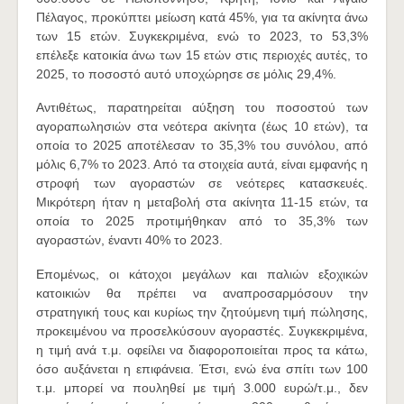
Πέλαγος, προκύπτει μείωση κατά 45%, για τα ακίνητα άνω
των 15 ετών. Συγκεκριμένα, ενώ το 2023, το 53,3%
επέλεξε κατοικία άνω των 15 ετών στις περιοχές αυτές, το
2025, το ποσοστό αυτό υποχώρησε σε μόλις 29,4%.
Αντιθέτως, παρατηρείται αύξηση του ποσοστού των
αγοραπωλησιών στα νεότερα ακίνητα (έως 10 ετών), τα
οποία το 2025 αποτέλεσαν το 35,3% του συνόλου, από
μόλις 6,7% το 2023. Από τα στοιχεία αυτά, είναι εμφανής η
στροφή των αγοραστών σε νεότερες κατασκευές.
Μικρότερη ήταν η μεταβολή στα ακίνητα 11-15 ετών, τα
οποία το 2025 προτιμήθηκαν από το 35,3% των
αγοραστών, έναντι 40% το 2023.
Επομένως, οι κάτοχοι μεγάλων και παλιών εξοχικών
κατοικιών θα πρέπει να αναπροσαρμόσουν την
στρατηγική τους και κυρίως την ζητούμενη τιμή πώλησης,
προκειμένου να προσελκύσουν αγοραστές. Συγκεκριμένα,
η τιμή ανά τ.μ. οφείλει να διαφοροποιείται προς τα κάτω,
όσο αυξάνεται η επιφάνεια. Έτσι, ενώ ένα σπίτι των 100
τ.μ. μπορεί να πουληθεί με τιμή 3.000 ευρώ/τ.μ., δεν