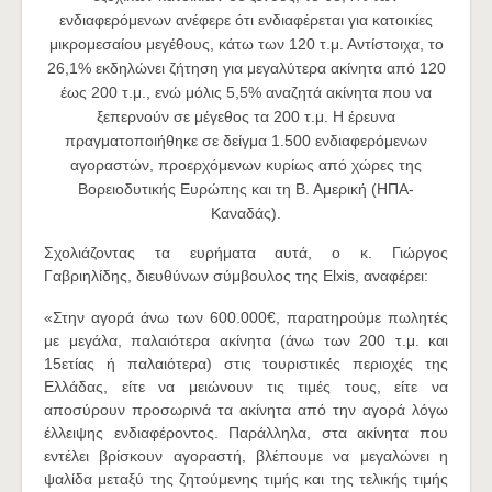
ενδιαφερόμενων ανέφερε ότι ενδιαφέρεται για κατοικίες
μικρομεσαίου μεγέθους, κάτω των 120 τ.μ. Αντίστοιχα, το
26,1% εκδηλώνει ζήτηση για μεγαλύτερα ακίνητα από 120
έως 200 τ.μ., ενώ μόλις 5,5% αναζητά ακίνητα που να
ξεπερνούν σε μέγεθος τα 200 τ.μ. Η έρευνα
πραγματοποιήθηκε σε δείγμα 1.500 ενδιαφερόμενων
αγοραστών, προερχόμενων κυρίως από χώρες της
Βορειοδυτικής Ευρώπης και τη Β. Αμερική (ΗΠΑ-
Καναδάς).
Σχολιάζοντας τα ευρήματα αυτά, ο κ. Γιώργος
Γαβριηλίδης, διευθύνων σύμβουλος της Elxis, αναφέρει:
«Στην αγορά άνω των 600.000€, παρατηρούμε πωλητές
με μεγάλα, παλαιότερα ακίνητα (άνω των 200 τ.μ. και
15ετίας ή παλαιότερα) στις τουριστικές περιοχές της
Ελλάδας, είτε να μειώνουν τις τιμές τους, είτε να
αποσύρουν προσωρινά τα ακίνητα από την αγορά λόγω
έλλειψης ενδιαφέροντος. Παράλληλα, στα ακίνητα που
εντέλει βρίσκουν αγοραστή, βλέπουμε να μεγαλώνει η
ψαλίδα μεταξύ της ζητούμενης τιμής και της τελικής τιμής